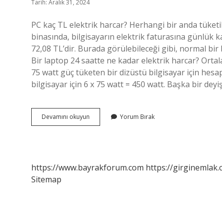
Tarih: Aralık 31, 2024
PC kaç TL elektrik harcar? Herhangi bir anda tüketil
binasında, bilgisayarın elektrik faturasına günlük ka
72,08 TL’dir. Burada görülebileceği gibi, normal bir 
Bir laptop 24 saatte ne kadar elektrik harcar? Ortala
75 watt güç tüketen bir dizüstü bilgisayar için hesa
bilgisayar için 6 x 75 watt = 450 watt. Başka bir dey
1
Devamını okuyun
Yorum Bırak
Pc
Kaç
Kw
https://www.bayrakforum.com
https://girginemlak.
Sitemap