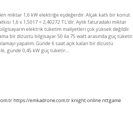
en miktar 1,6 kW elektriğe eşdeğerdir. Alçak katlı bir konut
tkısı 1,6 x 1,5017 = 2,40272 TL’dir. Aylık faturadaki miktar
bilgisayarın elektrik tüketim maliyetleri çok yüksek değildir.
ma bir dizüstü bilgisayar 50 ila 75 watt arasında güç tüketir
plamayı yapalım. Günde 6 saat açık kalan bir dizüstü
işle, günde 0,45 kW güç tüketir.…
com.tr
https://emkadrone.com.tr
knight online
nttgame