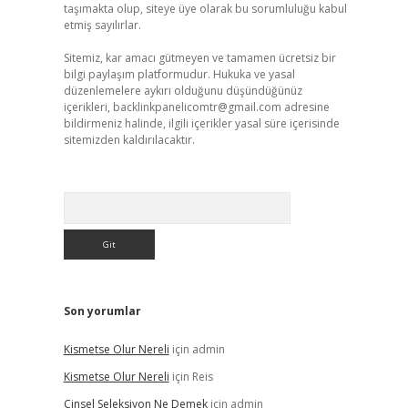
taşımakta olup, siteye üye olarak bu sorumluluğu kabul
etmiş sayılırlar.
Sitemiz, kar amacı gütmeyen ve tamamen ücretsiz bir
bilgi paylaşım platformudur. Hukuka ve yasal
düzenlemelere aykırı olduğunu düşündüğünüz
içerikleri,
backlinkpanelicomtr@gmail.com
adresine
bildirmeniz halinde, ilgili içerikler yasal süre içerisinde
sitemizden kaldırılacaktır.
Arama
Son yorumlar
Kismetse Olur Nereli
için
admin
Kismetse Olur Nereli
için
Reis
Cinsel Seleksiyon Ne Demek
için
admin