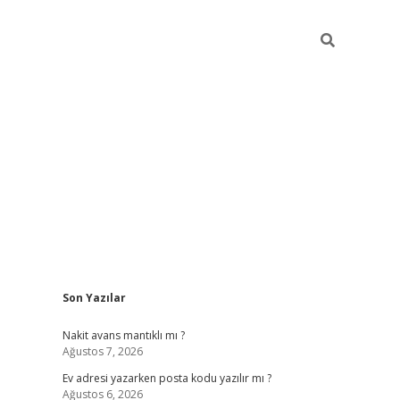
Sidebar
Son Yazılar
ilbet giriş
Nakit avans mantıklı mı ?
Ağustos 7, 2026
Ev adresi yazarken posta kodu yazılır mı ?
Ağustos 6, 2026