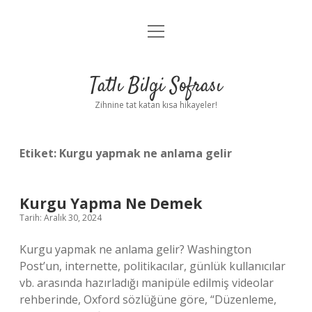
menüyü
Anasayfa
aç
Gizlilik Politikası
Tatlı Bilgi Sofrası
Yasal Uyarı
Zihnine tat katan kısa hikayeler!
Hakkımızda
Etiket:
Kurgu yapmak ne anlama gelir
Kurgu Yapma Ne Demek
Tarih: Aralık 30, 2024
Kurgu yapmak ne anlama gelir? Washington
Post’un, internette, politikacılar, günlük kullanıcılar
vb. arasında hazırladığı manipüle edilmiş videolar
rehberinde, Oxford sözlüğüne göre, “Düzenleme,