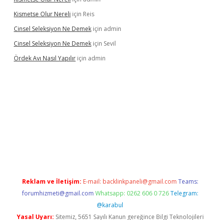
Kismetse Olur Nereli
için
Reis
Cinsel Seleksiyon Ne Demek
için
admin
Cinsel Seleksiyon Ne Demek
için
Sevil
Ördek Avı Nasıl Yapılır
için
admin
iriş
Reklam ve İletişim:
E-mail:
backlinkpaneli@gmail.com
Teams:
forumhizmeti@gmail.com
Whatsapp: 0262 606 0 726
Telegram:
@karabul
Yasal Uyarı:
Sitemiz, 5651 Sayılı Kanun gereğince Bilgi Teknolojileri