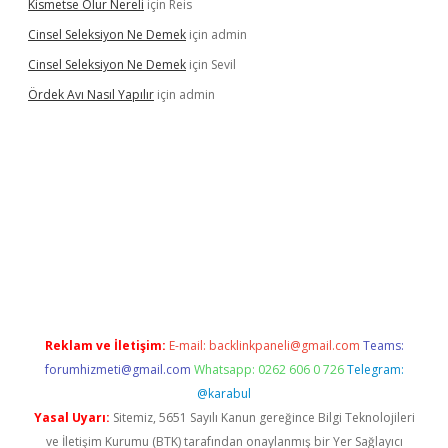
Kismetse Olur Nereli
için
Reis
Cinsel Seleksiyon Ne Demek
için
admin
Cinsel Seleksiyon Ne Demek
için
Sevil
Ördek Avı Nasıl Yapılır
için
admin
iriş
Reklam ve İletişim:
E-mail:
backlinkpaneli@gmail.com
Teams:
forumhizmeti@gmail.com
Whatsapp: 0262 606 0 726
Telegram:
@karabul
Yasal Uyarı:
Sitemiz, 5651 Sayılı Kanun gereğince Bilgi Teknolojileri
ve İletişim Kurumu (BTK) tarafından onaylanmış bir Yer Sağlayıcı