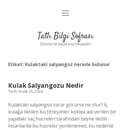
menüyü
Anasayfa
aç
Gizlilik Politikası
Tatlı Bilgi Sofrası
Yasal Uyarı
Zihnine tat katan kısa hikayeler!
Hakkımızda
Etiket:
Kulaktaki salyangoz nerede bulunur
Kulak Salyangozu Nedir
Tarih: Aralık 25, 2024
Kulaktaki salyangoz zarar görürse ne olur? İç
kulağa iletilen bu titreşimler koklea adı verilen bir
yapıdaki saç hücreleri tarafından beyne iletilir.
İnsanlarda bu hücreler yenilenemez, bu nedenle