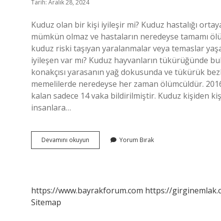
Tarih: Aralık 28, 2024
Kuduz olan bir kişi iyileşir mi? Kuduz hastalığı ortaya
mümkün olmaz ve hastaların neredeyse tamamı ölür
kuduz riski taşıyan yaralanmalar veya temaslar yaşa
iyileşen var mı? Kuduz hayvanların tükürüğünde bulu
konakçısı yarasanın yağ dokusunda ve tükürük bezl
memelilerde neredeyse her zaman ölümcüldür. 2016 
kalan sadece 14 vaka bildirilmiştir. Kuduz kişiden k
insanlara…
Kuduz
Devamını okuyun
Yorum Bırak
Olan
Insan
Düzelir
Mi
https://www.bayrakforum.com
https://girginemlak.
Sitemap