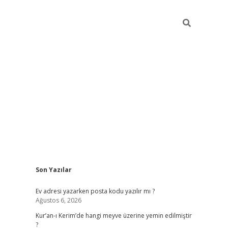
Sidebar
Son Yazılar
ilbet giriş
Ev adresi yazarken posta kodu yazılır mı ?
Ağustos 6, 2026
Kur’an-ı Kerim’de hangi meyve üzerine yemin edilmiştir
?