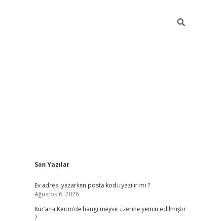
Sidebar
Son Yazılar
ilbet giriş
Ev adresi yazarken posta kodu yazılır mı ?
Ağustos 6, 2026
Kur’an-ı Kerim’de hangi meyve üzerine yemin edilmiştir
?