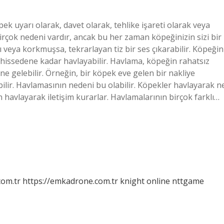
k uyarı olarak, davet olarak, tehlike işareti olarak veya
irçok nedeni vardır, ancak bu her zaman köpeğinizin sizi bir
lı veya korkmuşsa, tekrarlayan tiz bir ses çıkarabilir. Köpeğin
hissedene kadar havlayabilir. Havlama, köpeğin rahatsız
ne gelebilir. Örneğin, bir köpek eve gelen bir nakliye
bilir. Havlamasının nedeni bu olabilir. Köpekler havlayarak n
n havlayarak iletişim kurarlar. Havlamalarının birçok farklı…
com.tr
https://emkadrone.com.tr
knight online
nttgame