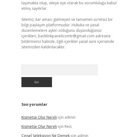
taşımakta olup, siteye üye olarak bu sorumluluğu kabul
etmiş sayılırlar.
Sitemiz, kar amacı gütmeyen ve tamamen ücretsiz bir
bilgi paylaşım platformudur. Hukuka ve yasal
düzenlemelere aykırı olduğunu düşündüğünüz
içerikleri,
backlinkpanelicomtr@gmail.com
adresine
bildirmeniz halinde, ilgili içerikler yasal süre içerisinde
sitemizden kaldırılacaktır.
Arama
Son yorumlar
Kismetse Olur Nereli
için
admin
Kismetse Olur Nereli
için
Reis
Cinsel Seleksiyon Ne Demek
için
admin