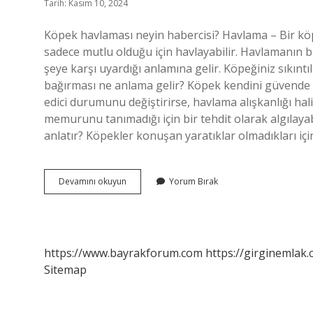
Tarih: Kasım 10, 2024
Köpek havlaması neyin habercisi? Havlama – Bir köpe
sadece mutlu olduğu için havlayabilir. Havlamanın b
şeye karşı uyardığı anlamına gelir. Köpeğiniz sıkıntı
bağırması ne anlama gelir? Köpek kendini güvende 
edici durumunu değiştirirse, havlama alışkanlığı hali
memurunu tanımadığı için bir tehdit olarak algılaya
anlatır? Köpekler konuşan yaratıklar olmadıkları içi
Köpek
Devamını okuyun
Yorum Bırak
Havlama
Sesi
Ne
Anlama
Gelir
https://www.bayrakforum.com
https://girginemlak.
Sitemap