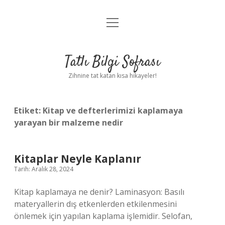
menüyü
Anasayfa
aç
Gizlilik Politikası
Tatlı Bilgi Sofrası
Yasal Uyarı
Zihnine tat katan kısa hikayeler!
Hakkımızda
Etiket:
Kitap ve defterlerimizi kaplamaya
yarayan bir malzeme nedir
Kitaplar Neyle Kaplanır
Tarih: Aralık 28, 2024
Kitap kaplamaya ne denir? Laminasyon: Basılı
materyallerin dış etkenlerden etkilenmesini
önlemek için yapılan kaplama işlemidir. Selofan,