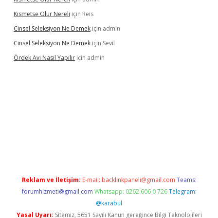
Kismetse Olur Nereli
için
Reis
Cinsel Seleksiyon Ne Demek
için
admin
Cinsel Seleksiyon Ne Demek
için
Sevil
Ördek Avı Nasıl Yapılır
için
admin
iriş
Reklam ve İletişim:
E-mail:
backlinkpaneli@gmail.com
Teams:
forumhizmeti@gmail.com
Whatsapp: 0262 606 0 726
Telegram:
@karabul
Yasal Uyarı:
Sitemiz, 5651 Sayılı Kanun gereğince Bilgi Teknolojileri