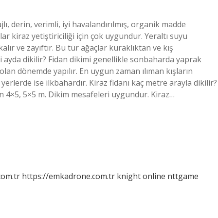
jlı, derin, verimli, iyi havalandırılmış, organik madde
kiraz yetiştiriciliği için çok uygundur. Yeraltı suyu
lır ve zayıftır. Bu tür ağaçlar kuraklıktan ve kış
i ayda dikilir? Fidan dikimi genellikle sonbaharda yaprak
olan dönemde yapılır. En uygun zaman ılıman kışların
erlerde ise ilkbahardır. Kiraz fidanı kaç metre arayla dikilir?
in 4×5, 5×5 m. Dikim mesafeleri uygundur. Kiraz…
com.tr
https://emkadrone.com.tr
knight online
nttgame