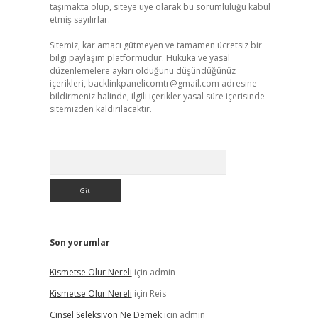
taşımakta olup, siteye üye olarak bu sorumluluğu kabul
etmiş sayılırlar.
Sitemiz, kar amacı gütmeyen ve tamamen ücretsiz bir
bilgi paylaşım platformudur. Hukuka ve yasal
düzenlemelere aykırı olduğunu düşündüğünüz
içerikleri,
backlinkpanelicomtr@gmail.com
adresine
bildirmeniz halinde, ilgili içerikler yasal süre içerisinde
sitemizden kaldırılacaktır.
Arama
Son yorumlar
Kismetse Olur Nereli
için
admin
Kismetse Olur Nereli
için
Reis
Cinsel Seleksiyon Ne Demek
için
admin