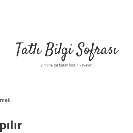
Tatlı Bilgi Sofrası
Zihnine tat katan kısa hikayeler!
pmalı
pılır