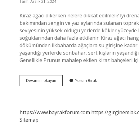
Tarih: Aralık 21, 2024
Kiraz ağacı dikerken nelere dikkat edilmeli? İyi drena
bakımından zengin ve yaz aylarında sulanan topraklar 
seviyesinin yüksek olduğu yerlerde kökler yüzeyde ka
soğuklarından daha fazla etkilenir. Kiraz ağacı hang
dökümünden ilkbaharda ağaçlara su girişine kadar 
yaşandığı yerlerde sonbahar, sert kışların yaşandığı y
Genellikle Prunus mahalep ekilen kiraz bahçeleri iç
Kiraz
Devamını okuyun
Yorum Bırak
Dikimi
Nasıl
Yapılır
https://www.bayrakforum.com
https://girginemlak.
Sitemap