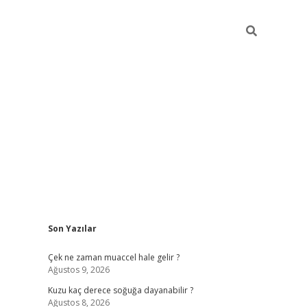
Sidebar
Son Yazılar
ilbet giriş
Çek ne zaman muaccel hale gelir ?
Ağustos 9, 2026
Kuzu kaç derece soğuğa dayanabilir ?
Ağustos 8, 2026