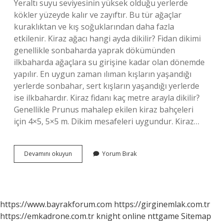
Yeraltı suyu seviyesinin yüksek olduğu yerlerde
kökler yüzeyde kalır ve zayıftır. Bu tür ağaçlar
kuraklıktan ve kış soğuklarından daha fazla
etkilenir. Kiraz ağacı hangi ayda dikilir? Fidan dikimi
genellikle sonbaharda yaprak dökümünden
ilkbaharda ağaçlara su girişine kadar olan dönemde
yapılır. En uygun zaman ılıman kışların yaşandığı
yerlerde sonbahar, sert kışların yaşandığı yerlerde
ise ilkbahardır. Kiraz fidanı kaç metre arayla dikilir?
Genellikle Prunus mahalep ekilen kiraz bahçeleri
için 4×5, 5×5 m. Dikim mesafeleri uygundur. Kiraz…
Kiraz
Devamını okuyun
Yorum Bırak
Dikimi
Nasıl
Yapılır
https://www.bayrakforum.com
https://girginemlak.com.tr
https://emkadrone.com.tr
knight online
nttgame
Sitemap