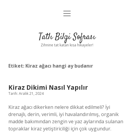
menüyü
Anasayfa
aç
Gizlilik Politikası
Tatlı Bilgi Sofrası
Yasal Uyarı
Zihnine tat katan kısa hikayeler!
Hakkımızda
Etiket:
Kiraz ağacı hangi ay budanır
Kiraz Dikimi Nasıl Yapılır
Tarih: Aralık 21, 2024
Kiraz ağacı dikerken nelere dikkat edilmeli? İyi
drenajlı, derin, verimli, iyi havalandırılmış, organik
madde bakımından zengin ve yaz aylarında sulanan
topraklar kiraz yetiştiriciliği için çok uygundur.