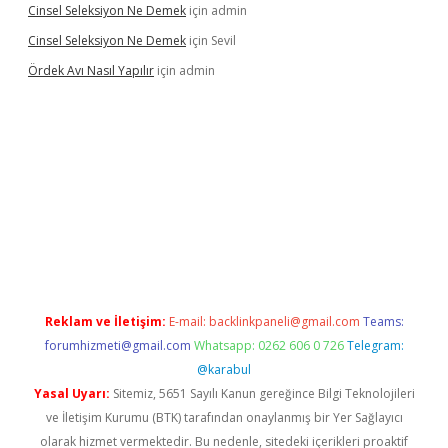
Cinsel Seleksiyon Ne Demek
için
admin
Cinsel Seleksiyon Ne Demek
için
Sevil
Ördek Avı Nasıl Yapılır
için
admin
iriş
Reklam ve İletişim:
E-mail:
backlinkpaneli@gmail.com
Teams:
forumhizmeti@gmail.com
Whatsapp: 0262 606 0 726
Telegram:
@karabul
Yasal Uyarı:
Sitemiz, 5651 Sayılı Kanun gereğince Bilgi Teknolojileri
ve İletişim Kurumu (BTK) tarafından onaylanmış bir Yer Sağlayıcı
olarak hizmet vermektedir. Bu nedenle, sitedeki içerikleri proaktif