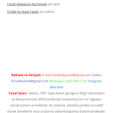
Cinsel Seleksiyon Ne Demek
için
Sevil
Ördek Avı Nasıl Yapılır
için
admin
iriş
Reklam ve İletişim:
E-mail:
backlinkpaneli@gmail.com
Teams:
forumhizmeti@gmail.com
Whatsapp: 0262 606 0 726
Telegram:
@karabul
Yasal Uyarı:
Sitemiz, 5651 Sayılı Kanun gereğince Bilgi Teknolojileri
ve İletişim Kurumu (BTK) tarafından onaylanmış bir Yer Sağlayıcı
olarak hizmet vermektedir. Bu nedenle, sitedeki içerikleri proaktif
olarak denetleme veya araştırma yükümlülüğümüz bulunmamaktadır.