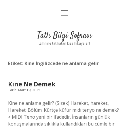
menüyü
Anasayfa
aç
Gizlilik Politikası
Tatlı Bilgi Sofrası
Yasal Uyarı
Zihnine tat katan kısa hikayeler!
Hakkımızda
Etiket:
Kine İngilizcede ne anlama gelir
Kıne Ne Demek
Tarih: Mart 19, 2025
Kine ne anlama gelir? (Sizek) Hareket, hareket.,
Hareket; Bölüm. Kürtçe küfür mıdı tenyo ne demek?
> MIDI Teno yeni bir ifadedir. İnsanların günlük
konuşmalarında sıklıkla kullandıkları bu cümle bir