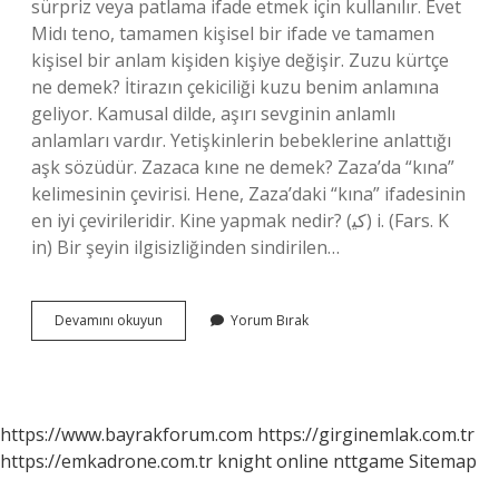
sürpriz veya patlama ifade etmek için kullanılır. Evet
Midı teno, tamamen kişisel bir ifade ve tamamen
kişisel bir anlam kişiden kişiye değişir. Zuzu kürtçe
ne demek? İtirazın çekiciliği kuzu benim anlamına
geliyor. Kamusal dilde, aşırı sevginin anlamlı
anlamları vardır. Yetişkinlerin bebeklerine anlattığı
aşk sözüdür. Zazaca kıne ne demek? Zaza’da “kına”
kelimesinin çevirisi. Hene, Zaza’daki “kına” ifadesinin
en iyi çevirileridir. Kine yapmak nedir? (ﻛﻴ) i. (Fars. K
іn) Bir şeyin ilgisizliğinden sindirilen…
Kıne
Devamını okuyun
Yorum Bırak
Ne
Demek
https://www.bayrakforum.com
https://girginemlak.com.tr
https://emkadrone.com.tr
knight online
nttgame
Sitemap