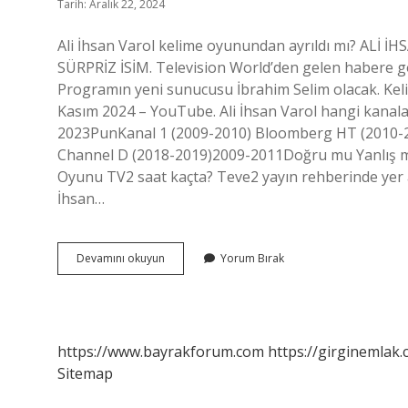
Tarih: Aralık 22, 2024
Ali İhsan Varol kelime oyunundan ayrıldı mı? A
SÜRPRİZ İSİM. Television World’den gelen habere g
Programın yeni sunucusu İbrahim Selim olacak. Keli
Kasım 2024 – YouTube. Ali İhsan Varol hangi kanal
2023PunKanal 1 (2009-2010) Bloomberg HT (2010-2
Channel D (2018-2019)2009-2011Doğru mu Yanlış 
Oyunu TV2 saat kaçta? Teve2 yayın rehberinde yer a
İhsan…
Kelime
Devamını okuyun
Yorum Bırak
Oyunu
Haftada
Kaç
Gün
https://www.bayrakforum.com
https://girginemlak.
Sitemap