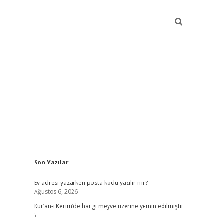
Sidebar
Son Yazılar
ilbet giriş
Ev adresi yazarken posta kodu yazılır mı ?
Ağustos 6, 2026
Kur’an-ı Kerim’de hangi meyve üzerine yemin edilmiştir
?