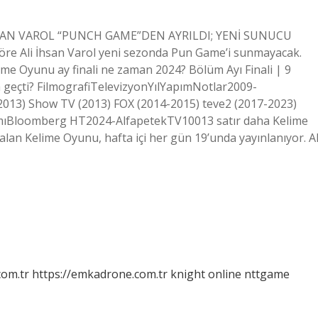
Lİ İHSAN VAROL “PUNCH GAME”DEN AYRILDI; YENİ SUNUCU
öre Ali İhsan Varol yeni sezonda Pun Game’i sunmayacak.
me Oyunu ay finali ne zaman 2024? Bölüm Ayı Finali | 9
a geçti? FilmografiTelevizyonYılYapımNotlar2009-
013) Show TV (2013) FOX (2014-2015) teve2 (2017-2023)
mıBloomberg HT2024-AlfapetekTV10013 satır daha Kelime
lan Kelime Oyunu, hafta içi her gün 19’unda yayınlanıyor. Al
com.tr
https://emkadrone.com.tr
knight online
nttgame