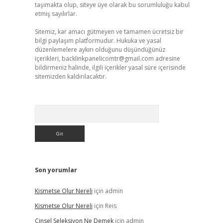
taşımakta olup, siteye üye olarak bu sorumluluğu kabul
etmiş sayılırlar.
Sitemiz, kar amacı gütmeyen ve tamamen ücretsiz bir
bilgi paylaşım platformudur. Hukuka ve yasal
düzenlemelere aykırı olduğunu düşündüğünüz
içerikleri,
backlinkpanelicomtr@gmail.com
adresine
bildirmeniz halinde, ilgili içerikler yasal süre içerisinde
sitemizden kaldırılacaktır.
Arama
Son yorumlar
Kismetse Olur Nereli
için
admin
Kismetse Olur Nereli
için
Reis
Cinsel Seleksiyon Ne Demek
için
admin