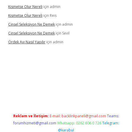
Kismetse Olur Nereli
için
admin
Kismetse Olur Nereli
için
Reis
Cinsel Seleksiyon Ne Demek
için
admin
Cinsel Seleksiyon Ne Demek
için
Sevil
Ördek Avı Nasıl Yapılır
için
admin
iriş
Reklam ve İletişim:
E-mail:
backlinkpaneli@gmail.com
Teams:
forumhizmeti@gmail.com
Whatsapp: 0262 606 0 726
Telegram:
@karabul