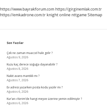
Olur
https://www.bayrakforum.com
https://girginemlak.com.tr
https://emkadrone.com.tr
knight online
nttgame
Sitemap
Sidebar
Son Yazılar
Çek ne zaman muaccel hale gelir ?
Ağustos 9, 2026
Kuzu kaç derece soğuğa dayanabilir ?
Ağustos 8, 2026
Nakit avans mantıklı mı ?
Ağustos 7, 2026
Ev adresi yazarken posta kodu yazılır mı ?
Ağustos 6, 2026
Kur’an-ı Kerim’de hangi meyve üzerine yemin edilmiştir ?
Ağustos 6, 2026