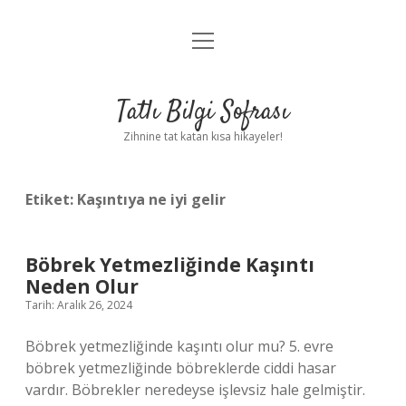
menüyü
Anasayfa
aç
Gizlilik Politikası
Tatlı Bilgi Sofrası
Yasal Uyarı
Zihnine tat katan kısa hikayeler!
Hakkımızda
Etiket:
Kaşıntıya ne iyi gelir
Böbrek Yetmezliğinde Kaşıntı
Neden Olur
Tarih: Aralık 26, 2024
Böbrek yetmezliğinde kaşıntı olur mu? 5. evre
böbrek yetmezliğinde böbreklerde ciddi hasar
vardır. Böbrekler neredeyse işlevsiz hale gelmiştir.