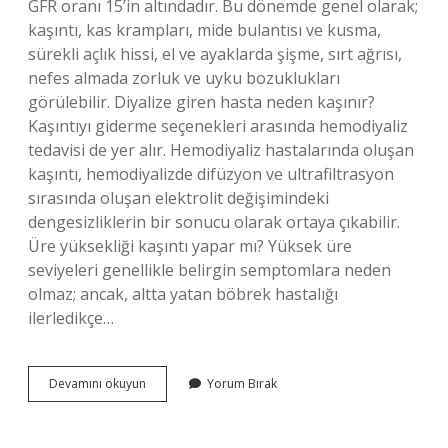
GFR oranı 15’in altındadır. Bu dönemde genel olarak;
kaşıntı, kas krampları, mide bulantısı ve kusma,
sürekli açlık hissi, el ve ayaklarda şişme, sırt ağrısı,
nefes almada zorluk ve uyku bozuklukları
görülebilir. Diyalize giren hasta neden kaşınır?
Kaşıntıyı giderme seçenekleri arasında hemodiyaliz
tedavisi de yer alır. Hemodiyaliz hastalarında oluşan
kaşıntı, hemodiyalizde difüzyon ve ultrafiltrasyon
sırasında oluşan elektrolit değişimindeki
dengesizliklerin bir sonucu olarak ortaya çıkabilir.
Üre yüksekliği kaşıntı yapar mı? Yüksek üre
seviyeleri genellikle belirgin semptomlara neden
olmaz; ancak, altta yatan böbrek hastalığı
ilerledikçe…
Böbrek
Devamını okuyun
Yorum Bırak
Yetmezliğinde
Kaşıntı
Neden