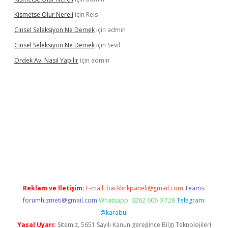
Kismetse Olur Nereli
için
Reis
Cinsel Seleksiyon Ne Demek
için
admin
Cinsel Seleksiyon Ne Demek
için
Sevil
Ördek Avı Nasıl Yapılır
için
admin
iriş
Reklam ve İletişim:
E-mail:
backlinkpaneli@gmail.com
Teams:
forumhizmeti@gmail.com
Whatsapp: 0262 606 0 726
Telegram:
@karabul
Yasal Uyarı:
Sitemiz, 5651 Sayılı Kanun gereğince Bilgi Teknolojileri