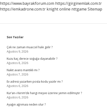
https://www.bayrakforum.com
https://girginemlak.com.tr
https://emkadrone.com.tr
knight online
nttgame
Sitemap
Sidebar
Son Yazılar
Çek ne zaman muaccel hale gelir ?
Ağustos 9, 2026
Kuzu kaç derece soğuğa dayanabilir ?
Ağustos 8, 2026
Nakit avans mantıklı mı ?
Ağustos 7, 2026
Ev adresi yazarken posta kodu yazılır mı ?
Ağustos 6, 2026
Kur’an-ı Kerim’de hangi meyve üzerine yemin edilmiştir ?
Ağustos 6, 2026
Ayağın ağrıması neden olur ?