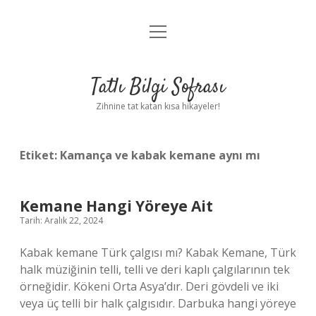
menüyü
Anasayfa
aç
Gizlilik Politikası
Tatlı Bilgi Sofrası
Yasal Uyarı
Zihnine tat katan kısa hikayeler!
Hakkımızda
Etiket:
Kamança ve kabak kemane aynı mı
Kemane Hangi Yöreye Ait
Tarih: Aralık 22, 2024
Kabak kemane Türk çalgısı mı? Kabak Kemane, Türk
halk müziğinin telli, telli ve deri kaplı çalgılarının tek
örneğidir. Kökeni Orta Asya’dır. Deri gövdeli ve iki
veya üç telli bir halk çalgısıdır. Darbuka hangi yöreye