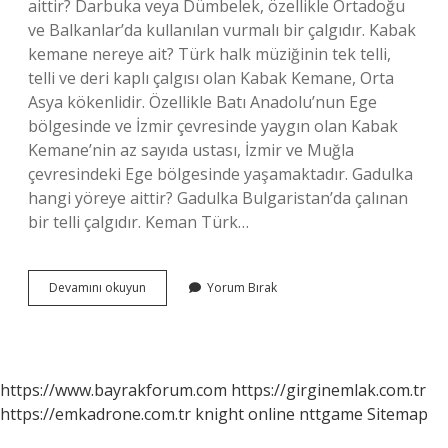
aittir? Darbuka veya Dümbelek, özellikle Ortadoğu
ve Balkanlar’da kullanılan vurmalı bir çalgıdır. Kabak
kemane nereye ait? Türk halk müziğinin tek telli,
telli ve deri kaplı çalgısı olan Kabak Kemane, Orta
Asya kökenlidir. Özellikle Batı Anadolu’nun Ege
bölgesinde ve İzmir çevresinde yaygın olan Kabak
Kemane’nin az sayıda ustası, İzmir ve Muğla
çevresindeki Ege bölgesinde yaşamaktadır. Gadulka
hangi yöreye aittir? Gadulka Bulgaristan’da çalınan
bir telli çalgıdır. Keman Türk…
Kemane
Devamını okuyun
Yorum Bırak
Hangi
Yöreye
Ait
https://www.bayrakforum.com
https://girginemlak.com.tr
https://emkadrone.com.tr
knight online
nttgame
Sitemap