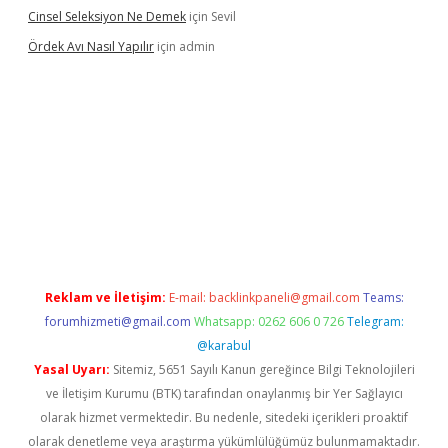
Cinsel Seleksiyon Ne Demek
için
Sevil
Ördek Avı Nasıl Yapılır
için
admin
iriş
Reklam ve İletişim:
E-mail:
backlinkpaneli@gmail.com
Teams:
forumhizmeti@gmail.com
Whatsapp: 0262 606 0 726
Telegram:
@karabul
Yasal Uyarı:
Sitemiz, 5651 Sayılı Kanun gereğince Bilgi Teknolojileri
ve İletişim Kurumu (BTK) tarafından onaylanmış bir Yer Sağlayıcı
olarak hizmet vermektedir. Bu nedenle, sitedeki içerikleri proaktif
olarak denetleme veya araştırma yükümlülüğümüz bulunmamaktadır.