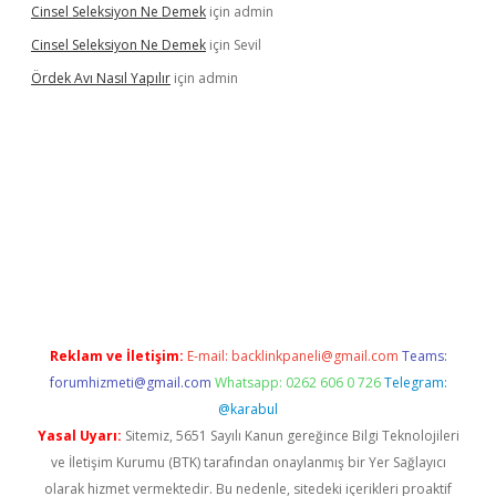
Cinsel Seleksiyon Ne Demek
için
admin
Cinsel Seleksiyon Ne Demek
için
Sevil
Ördek Avı Nasıl Yapılır
için
admin
iriş
Reklam ve İletişim:
E-mail:
backlinkpaneli@gmail.com
Teams:
forumhizmeti@gmail.com
Whatsapp: 0262 606 0 726
Telegram:
@karabul
Yasal Uyarı:
Sitemiz, 5651 Sayılı Kanun gereğince Bilgi Teknolojileri
ve İletişim Kurumu (BTK) tarafından onaylanmış bir Yer Sağlayıcı
olarak hizmet vermektedir. Bu nedenle, sitedeki içerikleri proaktif