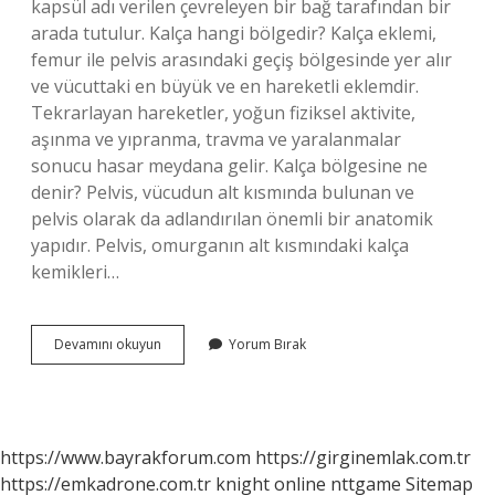
kapsül adı verilen çevreleyen bir bağ tarafından bir
arada tutulur. Kalça hangi bölgedir? Kalça eklemi,
femur ile pelvis arasındaki geçiş bölgesinde yer alır
ve vücuttaki en büyük ve en hareketli eklemdir.
Tekrarlayan hareketler, yoğun fiziksel aktivite,
aşınma ve yıpranma, travma ve yaralanmalar
sonucu hasar meydana gelir. Kalça bölgesine ne
denir? Pelvis, vücudun alt kısmında bulunan ve
pelvis olarak da adlandırılan önemli bir anatomik
yapıdır. Pelvis, omurganın alt kısmındaki kalça
kemikleri…
Kalça
Devamını okuyun
Yorum Bırak
Bölgesi
Ne
Demek
https://www.bayrakforum.com
https://girginemlak.com.tr
https://emkadrone.com.tr
knight online
nttgame
Sitemap