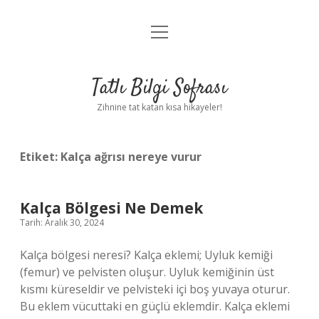
menüyü
Anasayfa
aç
Gizlilik Politikası
Tatlı Bilgi Sofrası
Yasal Uyarı
Zihnine tat katan kısa hikayeler!
Hakkımızda
Etiket:
Kalça ağrısı nereye vurur
Kalça Bölgesi Ne Demek
Tarih: Aralık 30, 2024
Kalça bölgesi neresi? Kalça eklemi; Uyluk kemiği
(femur) ve pelvisten oluşur. Uyluk kemiğinin üst
kısmı küreseldir ve pelvisteki içi boş yuvaya oturur.
Bu eklem vücuttaki en güçlü eklemdir. Kalça eklemi