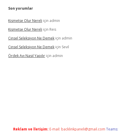
Son yorumlar
Kismetse Olur Nereli
için
admin
Kismetse Olur Nereli
için
Reis
Cinsel Seleksiyon Ne Demek
için
admin
Cinsel Seleksiyon Ne Demek
için
Sevil
Ördek Avı Nasıl Yapılır
için
admin
giriş
Reklam ve İletişim:
E-mail:
backlinkpaneli@gmail.com
Teams: