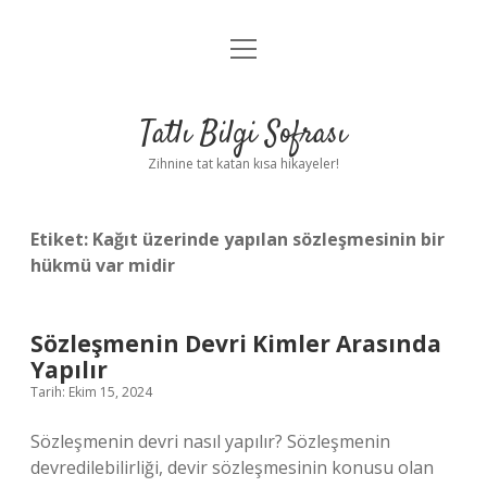
menüyü
Anasayfa
aç
Gizlilik Politikası
Tatlı Bilgi Sofrası
Yasal Uyarı
Zihnine tat katan kısa hikayeler!
Hakkımızda
Etiket:
Kağıt üzerinde yapılan sözleşmesinin bir
hükmü var midir
Sözleşmenin Devri Kimler Arasında
Yapılır
Tarih: Ekim 15, 2024
Sözleşmenin devri nasıl yapılır? Sözleşmenin
devredilebilirliği, devir sözleşmesinin konusu olan