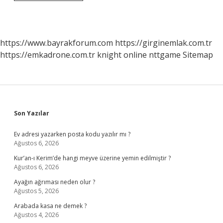
Devri
Kimler
Arasında
Yapılır
https://www.bayrakforum.com
https://girginemlak.com.tr
https://emkadrone.com.tr
knight online
nttgame
Sitemap
Sidebar
Son Yazılar
Ev adresi yazarken posta kodu yazılır mı ?
Ağustos 6, 2026
Kur’an-ı Kerim’de hangi meyve üzerine yemin edilmiştir ?
Ağustos 6, 2026
Ayağın ağrıması neden olur ?
Ağustos 5, 2026
Arabada kasa ne demek ?
Ağustos 4, 2026