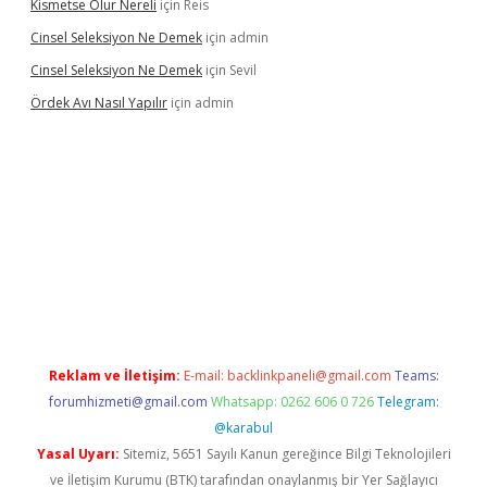
Kismetse Olur Nereli
için
Reis
Cinsel Seleksiyon Ne Demek
için
admin
Cinsel Seleksiyon Ne Demek
için
Sevil
Ördek Avı Nasıl Yapılır
için
admin
iriş
Reklam ve İletişim:
E-mail:
backlinkpaneli@gmail.com
Teams:
forumhizmeti@gmail.com
Whatsapp: 0262 606 0 726
Telegram:
@karabul
Yasal Uyarı:
Sitemiz, 5651 Sayılı Kanun gereğince Bilgi Teknolojileri
ve İletişim Kurumu (BTK) tarafından onaylanmış bir Yer Sağlayıcı