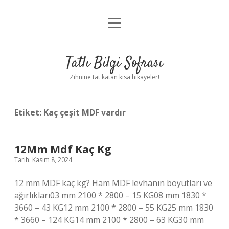
menüyü
Anasayfa
aç
Gizlilik Politikası
Tatlı Bilgi Sofrası
Yasal Uyarı
Zihnine tat katan kısa hikayeler!
Hakkımızda
Etiket:
Kaç çeşit MDF vardır
12Mm Mdf Kaç Kg
Tarih: Kasım 8, 2024
12 mm MDF kaç kg? Ham MDF levhanın boyutları ve
ağırlıkları03 mm 2100 * 2800 – 15 KG08 mm 1830 *
3660 – 43 KG12 mm 2100 * 2800 – 55 KG25 mm 1830
* 3660 – 124 KG14 mm 2100 * 2800 – 63 KG30 mm