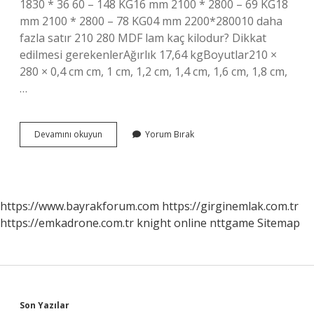
1830 * 36 60 – 148 KG16 mm 2100 * 2800 – 69 KG18
mm 2100 * 2800 – 78 KG04 mm 2200*280010 daha
fazla satır 210 280 MDF lam kaç kilodur? Dikkat
edilmesi gerekenlerAğırlık 17,64 kgBoyutlar210 ×
280 × 0,4 cm cm, 1 cm, 1,2 cm, 1,4 cm, 1,6 cm, 1,8 cm,
…
12Mm
Devamını okuyun
Yorum Bırak
Mdf
Kaç
Kg
https://www.bayrakforum.com
https://girginemlak.com.tr
https://emkadrone.com.tr
knight online
nttgame
Sitemap
Son Yazılar