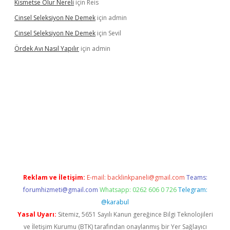
Kismetse Olur Nereli
için
Reis
Cinsel Seleksiyon Ne Demek
için
admin
Cinsel Seleksiyon Ne Demek
için
Sevil
Ördek Avı Nasıl Yapılır
için
admin
iriş
Reklam ve İletişim:
E-mail:
backlinkpaneli@gmail.com
Teams:
forumhizmeti@gmail.com
Whatsapp: 0262 606 0 726
Telegram:
@karabul
Yasal Uyarı:
Sitemiz, 5651 Sayılı Kanun gereğince Bilgi Teknolojileri
ve İletişim Kurumu (BTK) tarafından onaylanmış bir Yer Sağlayıcı