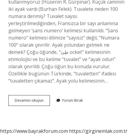
kullanmıyoruz (Hüsenin R. Gürpinar). Küçük caminin
iki ayak vardı (Burhan Felek). Tuvalete neden 100
numara denmiş? Tuvalet sayısı
yerleştirilmediğinden, Fransızca bir sayı anlamına
gelmeyen ‘sans numero’ kelimesi kullanıldı. “Sans
numero” kelimesi dilimize “sayısız” değil, “Numara
100” olarak çevrilir. Ayak yolundan gelmek ne
demek? Çoğu öğünde, “طِئ ocket” kelimesinin
etimolojisi ve bu kelime “tuvalet” ve “ayak odun”
olarak çevrildi. Çoğu öğün bu konuda vurulur.
Özellikle bugünün Türkinde, “tuvaletten” ifadesi
“tuvaletten çıkamaz”. Ayak yolu kelimesinin…
Neden
Devamını okuyun
Yorum Bırak
Ayak
Yolu
Denmiş
https://www.bayrakforum.com
https://girginemlak.com.tr