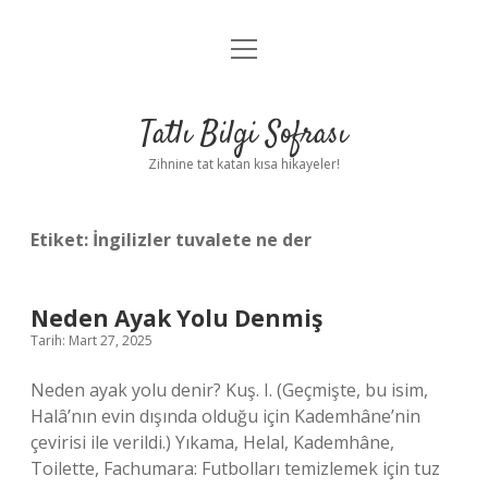
menüyü
Anasayfa
aç
Gizlilik Politikası
Tatlı Bilgi Sofrası
Yasal Uyarı
Zihnine tat katan kısa hikayeler!
Hakkımızda
Etiket:
İngilizler tuvalete ne der
Neden Ayak Yolu Denmiş
Tarih: Mart 27, 2025
Neden ayak yolu denir? Kuş. I. (Geçmişte, bu isim,
Halâ’nın evin dışında olduğu için Kademhâne’nin
çevirisi ile verildi.) Yıkama, Helal, Kademhâne,
Toilette, Fachumara: Futbolları temizlemek için tuz