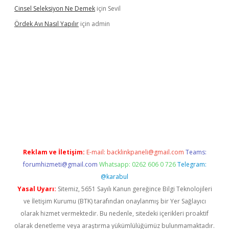
Cinsel Seleksiyon Ne Demek
için
Sevil
Ördek Avı Nasıl Yapılır
için
admin
 giriş
Reklam ve İletişim:
E-mail:
backlinkpaneli@gmail.com
Teams:
forumhizmeti@gmail.com
Whatsapp: 0262 606 0 726
Telegram:
@karabul
Yasal Uyarı:
Sitemiz, 5651 Sayılı Kanun gereğince Bilgi Teknolojileri
ve İletişim Kurumu (BTK) tarafından onaylanmış bir Yer Sağlayıcı
olarak hizmet vermektedir. Bu nedenle, sitedeki içerikleri proaktif
olarak denetleme veya araştırma yükümlülüğümüz bulunmamaktadır.