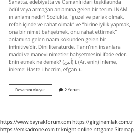
Sanatta, edebiyatta ve Osmanlı idari teşkilatında
ödül veya armağan anlamına gelen bir terim. INAM
ın anlamı nedir? Sözlükte, “güzel ve parlak olmak,
refah içinde ve rahat olmak” ve “birine iyilik yapmak,
ona bir nimet bahşetmek, onu rahat ettirmek”
anlamına gelen naam kökünden gelen bir
infinitive’dir. Dini literatürde, Tanrı’nın insanlara
maddi ve manevi nimetler bahşetmesini ifade eder.
Enin etmek ne demek? (ﺃﻧﻴﻦ) i. (Ar. enín) İnleme,
inleme: Haste-i hecrim, efgān-ı…
Inam
Devamını okuyun
2 Yorum
Etmek
Ne
Demek
https://www.bayrakforum.com
https://girginemlak.com.tr
https://emkadrone.com.tr
knight online
nttgame
Sitemap