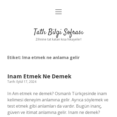
menüyü
Anasayfa
aç
Gizlilik Politikası
Tatlı Bilgi Sofrası
Yasal Uyarı
Zihnine tat katan kısa hikayeler!
Hakkımızda
Etiket:
Ima etmek ne anlama gelir
Inam Etmek Ne Demek
Tarih: Eylül 17, 2024
In Am etmek ne demek? Osmanlı Türkçesinde inam
kelimesi deneyim anlamına gelir. Ayrıca söylemek ve
test etmek gibi anlamları da vardır. Bugün inanç,
güven ve itimat anlamına gelir. Inam ne demek?