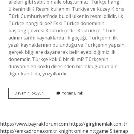
aileleri gibi sabit bir aile oluşturmaz. Türkçe hangi
ülkenin dili? Resmi kullanım. Türkiye ve Kuzey Kıbrıs
Türk Cumhuriyeti’nde bu dil ülkenin resmi dilidir. İlk
Türkçe hangi dilde? Eski Türkçe döneminin
başlangıç ​​evresi Köktürkçe’dir. Köktürkçe, “Türk”
adının tarihi kaynaklarda ilk geçtiği, Türkçenin ilk
yazılı kaynaklarının bulunduğu ve Türkçenin yapısını
gerçek bilgilere dayanarak belirleyebildiğimiz ilk
dönemdir. Türkçe köklü bir dil mi? Türkçenin
dünyanın en köklü dillerinden biri olduğunun bir
diğer kanıtı da, yüzyıllardır…
Türkçe
Devamını okuyun
Yorum Bırak
Hangi
Dil
https://www.bayrakforum.com
https://girginemlak.com.tr
https://emkadrone.com.tr
knight online
nttgame
Sitemap