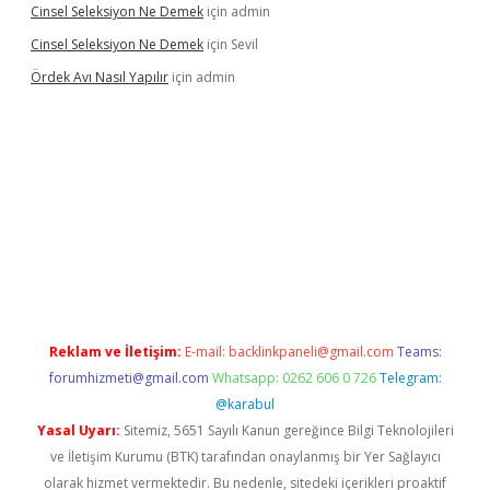
Cinsel Seleksiyon Ne Demek
için
admin
Cinsel Seleksiyon Ne Demek
için
Sevil
Ördek Avı Nasıl Yapılır
için
admin
iriş
Reklam ve İletişim:
E-mail:
backlinkpaneli@gmail.com
Teams:
forumhizmeti@gmail.com
Whatsapp: 0262 606 0 726
Telegram:
@karabul
Yasal Uyarı:
Sitemiz, 5651 Sayılı Kanun gereğince Bilgi Teknolojileri
ve İletişim Kurumu (BTK) tarafından onaylanmış bir Yer Sağlayıcı
olarak hizmet vermektedir. Bu nedenle, sitedeki içerikleri proaktif