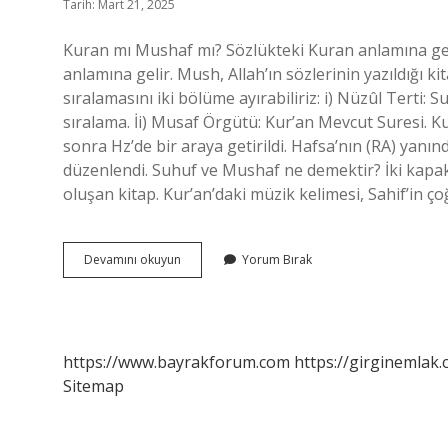
Tarih: Mart 21, 2025
Kuran mı Mushaf mı? Sözlükteki Kuran anlamına gelse
anlamına gelir. Mush, Allah’ın sözlerinin yazıldığı 
sıralamasını iki bölüme ayırabiliriz: i) Nüzûl Terti
sıralama. İi) Musaf Örgütü: Kur’an Mevcut Suresi. K
sonra Hz’de bir araya getirildi. Hafsa’nın (RA) yanı
düzenlendi. Suhuf ve Mushaf ne demektir? İki kapa
oluşan kitap. Kur’an’daki müzik kelimesi, Sahif’in ç
Mushaf
Devamını okuyun
Yorum Bırak
Ne
Demek
Tefsir
https://www.bayrakforum.com
https://girginemlak.
Sitemap