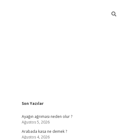
Sidebar
Son Yazılar
ilbet giriş
Ayağın ağrıması neden olur ?
Ağustos 5, 2026
Arabada kasa ne demek ?
Ağustos 4, 2026