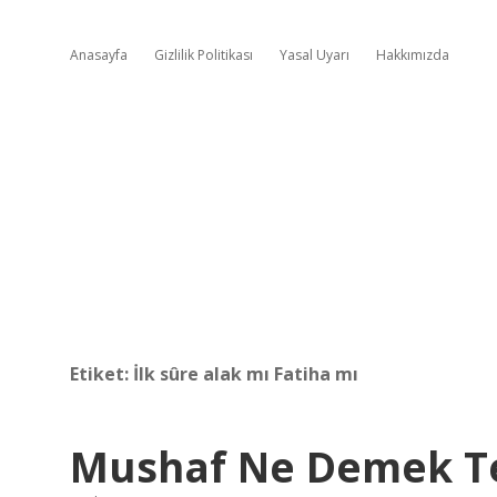
Anasayfa
Gizlilik Politikası
Yasal Uyarı
Hakkımızda
Etiket:
İlk sûre alak mı Fatiha mı
Mushaf Ne Demek Te