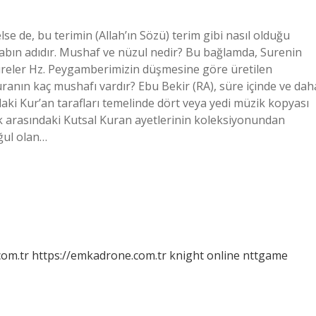
 de, bu terimin (Allah’ın Sözü) terim gibi nasıl olduğu
kitabın adıdır. Mushaf ve nüzul nedir? Bu bağlamda, Surenin
: Sureler Hz. Peygamberimizin düşmesine göre üretilen
uranın kaç mushafı vardır? Ebu Bekir (RA), süre içinde ve dah
ndaki Kur’an tarafları temelinde dört veya yedi müzik kopyası
k arasındaki Kutsal Kuran ayetlerinin koleksiyonundan
oğul olan…
com.tr
https://emkadrone.com.tr
knight online
nttgame