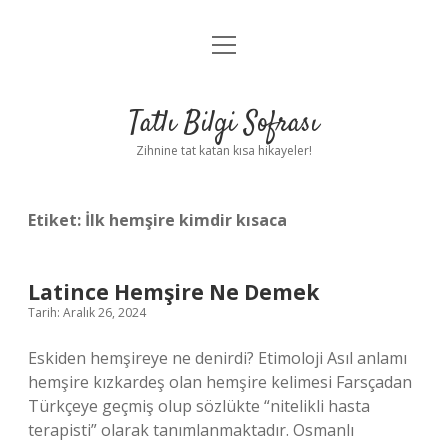
menüyü
Anasayfa
aç
Gizlilik Politikası
Tatlı Bilgi Sofrası
Yasal Uyarı
Zihnine tat katan kısa hikayeler!
Hakkımızda
Etiket:
İlk hemşire kimdir kısaca
Latince Hemşire Ne Demek
Tarih: Aralık 26, 2024
Eskiden hemşireye ne denirdi? Etimoloji Asıl anlamı
hemşire kızkardeş olan hemşire kelimesi Farsçadan
Türkçeye geçmiş olup sözlükte “nitelikli hasta
terapisti” olarak tanımlanmaktadır. Osmanlı