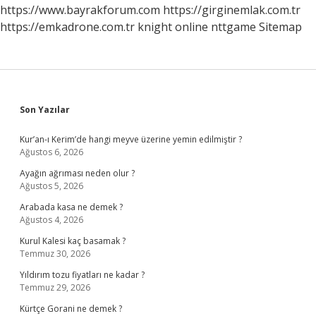
https://www.bayrakforum.com
https://girginemlak.com.tr
https://emkadrone.com.tr
knight online
nttgame
Sitemap
Sidebar
Son Yazılar
Kur’an-ı Kerim’de hangi meyve üzerine yemin edilmiştir ?
Ağustos 6, 2026
Ayağın ağrıması neden olur ?
Ağustos 5, 2026
Arabada kasa ne demek ?
Ağustos 4, 2026
Kurul Kalesi kaç basamak ?
Temmuz 30, 2026
Yıldırım tozu fiyatları ne kadar ?
Temmuz 29, 2026
Kürtçe Gorani ne demek ?