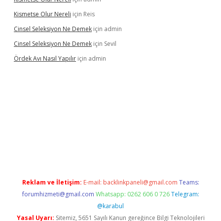
Kismetse Olur Nereli
için
Reis
Cinsel Seleksiyon Ne Demek
için
admin
Cinsel Seleksiyon Ne Demek
için
Sevil
Ördek Avı Nasıl Yapılır
için
admin
riş
Reklam ve İletişim:
E-mail:
backlinkpaneli@gmail.com
Teams:
forumhizmeti@gmail.com
Whatsapp: 0262 606 0 726
Telegram:
@karabul
Yasal Uyarı:
Sitemiz, 5651 Sayılı Kanun gereğince Bilgi Teknolojileri