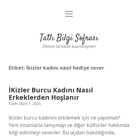
menüyü
Anasayfa
aç
Gizlilik Politikası
Tatlı Bilgi Sofrası
Yasal Uyarı
Zihnine tat katan kısa hikayeler!
Hakkımızda
Etiket:
İkizler kadını nasıl hediye sever
İKizler Burcu Kadını Nasıl
Erkeklerden Hoşlanır
Tarih: Mart 7, 2025
İkizler burcu kadınını etkilemek için ne yapılmalı?
Yeni insanlarla tanışmayı ve diğer kültürler hakkında
bilgi edinmeyi severler. Bu açıdan bakıldığında,