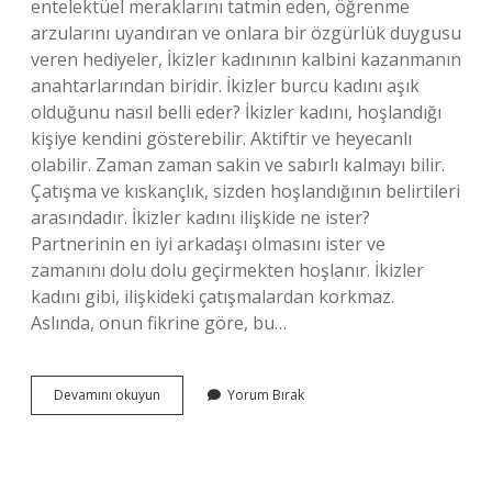
entelektüel meraklarını tatmin eden, öğrenme
arzularını uyandıran ve onlara bir özgürlük duygusu
veren hediyeler, İkizler kadınının kalbini kazanmanın
anahtarlarından biridir. İkizler burcu kadını aşık
olduğunu nasıl belli eder? İkizler kadını, hoşlandığı
kişiye kendini gösterebilir. Aktiftir ve heyecanlı
olabilir. Zaman zaman sakin ve sabırlı kalmayı bilir.
Çatışma ve kıskançlık, sizden hoşlandığının belirtileri
arasındadır. İkizler kadını ilişkide ne ister?
Partnerinin en iyi arkadaşı olmasını ister ve
zamanını dolu dolu geçirmekten hoşlanır. İkizler
kadını gibi, ilişkideki çatışmalardan korkmaz.
Aslında, onun fikrine göre, bu…
İKizler
Devamını okuyun
Yorum Bırak
Burcu
Kadını
Nasıl
Erkeklerden