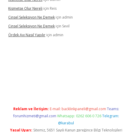
Kismetse Olur Nereli
için
Reis
Cinsel Seleksiyon Ne Demek
için
admin
Cinsel Seleksiyon Ne Demek
için
Sevil
Ördek Avı Nasıl Yapılır
için
admin
riş
Reklam ve İletişim:
E-mail:
backlinkpaneli@gmail.com
Teams:
forumhizmeti@gmail.com
Whatsapp: 0262 606 0 726
Telegram:
@karabul
Yasal Uyarı:
Sitemiz, 5651 Sayılı Kanun gereğince Bilgi Teknolojileri