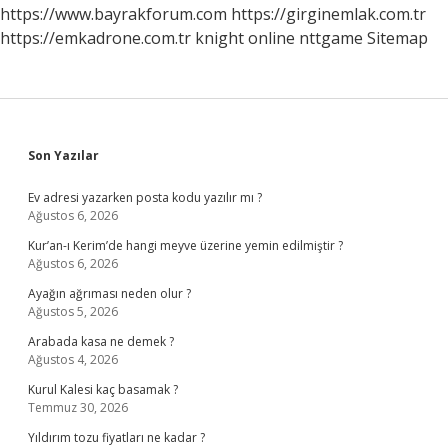
Hoşlanır
https://www.bayrakforum.com
https://girginemlak.com.tr
https://emkadrone.com.tr
knight online
nttgame
Sitemap
Sidebar
Son Yazılar
Ev adresi yazarken posta kodu yazılır mı ?
Ağustos 6, 2026
Kur’an-ı Kerim’de hangi meyve üzerine yemin edilmiştir ?
Ağustos 6, 2026
Ayağın ağrıması neden olur ?
Ağustos 5, 2026
Arabada kasa ne demek ?
Ağustos 4, 2026
Kurul Kalesi kaç basamak ?
Temmuz 30, 2026
Yıldırım tozu fiyatları ne kadar ?