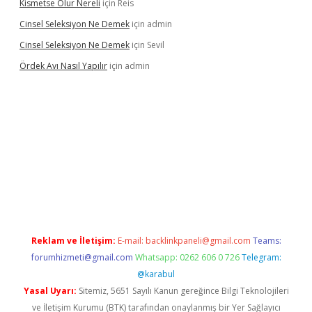
Kismetse Olur Nereli
için
Reis
Cinsel Seleksiyon Ne Demek
için
admin
Cinsel Seleksiyon Ne Demek
için
Sevil
Ördek Avı Nasıl Yapılır
için
admin
t giriş
Reklam ve İletişim:
E-mail:
backlinkpaneli@gmail.com
Teams:
forumhizmeti@gmail.com
Whatsapp: 0262 606 0 726
Telegram:
@karabul
Yasal Uyarı:
Sitemiz, 5651 Sayılı Kanun gereğince Bilgi Teknolojileri
ve İletişim Kurumu (BTK) tarafından onaylanmış bir Yer Sağlayıcı