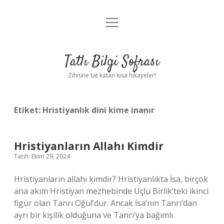
menüyü
Anasayfa
aç
Gizlilik Politikası
Tatlı Bilgi Sofrası
Yasal Uyarı
Zihnine tat katan kısa hikayeler!
Hakkımızda
Etiket:
Hristiyanlık dini kime inanır
Hristiyanların Allahı Kimdir
Tarih: Ekim 29, 2024
Hristiyanların allahı kimdir? Hristiyanlıkta İsa, birçok
ana akım Hristiyan mezhebinde Üçlü Birlik’teki ikinci
figür olan Tanrı Oğul’dur. Ancak İsa’nın Tanrı’dan
ayrı bir kişilik olduğuna ve Tanrı’ya bağımlı