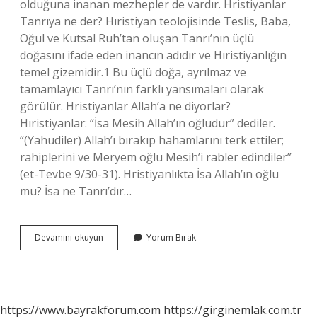
olduğuna inanan mezhepler de vardır. Hristiyanlar
Tanrıya ne der? Hıristiyan teolojisinde Teslis, Baba,
Oğul ve Kutsal Ruh’tan oluşan Tanrı’nın üçlü
doğasını ifade eden inancın adıdır ve Hıristiyanlığın
temel gizemidir.1 Bu üçlü doğa, ayrılmaz ve
tamamlayıcı Tanrı’nın farklı yansımaları olarak
görülür. Hristiyanlar Allah’a ne diyorlar?
Hıristiyanlar: “İsa Mesih Allah’ın oğludur” dediler.
“(Yahudiler) Allah’ı bırakıp hahamlarını terk ettiler;
rahiplerini ve Meryem oğlu Mesih’i rabler edindiler”
(et-Tevbe 9/30-31). Hristiyanlıkta İsa Allah’ın oğlu
mu? İsa ne Tanrı’dır…
Hristiyanların
Devamını okuyun
Yorum Bırak
Allahı
Kimdir
https://www.bayrakforum.com
https://girginemlak.com.tr