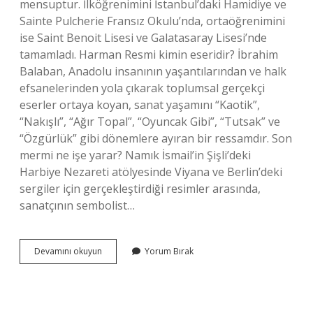
mensuptur. İlköğrenimini İstanbul’daki Hamidiye ve
Sainte Pulcherie Fransız Okulu’nda, ortaöğrenimini
ise Saint Benoit Lisesi ve Galatasaray Lisesi’nde
tamamladı. Harman Resmi kimin eseridir? İbrahim
Balaban, Anadolu insanının yaşantılarından ve halk
efsanelerinden yola çıkarak toplumsal gerçekçi
eserler ortaya koyan, sanat yaşamını “Kaotik”,
“Nakışlı”, “Ağır Topal”, “Oyuncak Gibi”, “Tutsak” ve
“Özgürlük” gibi dönemlere ayıran bir ressamdır. Son
mermi ne işe yarar? Namık İsmail’in Şişli’deki
Harbiye Nezareti atölyesinde Viyana ve Berlin’deki
sergiler için gerçekleştirdiği resimler arasında,
sanatçının sembolist…
Namık
Devamını okuyun
Yorum Bırak
Ismail
Hangi
Akım