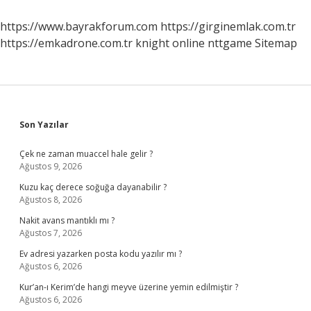
Bez
Hangisi
https://www.bayrakforum.com
https://girginemlak.com.tr
https://emkadrone.com.tr
knight online
nttgame
Sitemap
Sidebar
Son Yazılar
Çek ne zaman muaccel hale gelir ?
Ağustos 9, 2026
Kuzu kaç derece soğuğa dayanabilir ?
Ağustos 8, 2026
Nakit avans mantıklı mı ?
Ağustos 7, 2026
Ev adresi yazarken posta kodu yazılır mı ?
Ağustos 6, 2026
Kur’an-ı Kerim’de hangi meyve üzerine yemin edilmiştir ?
Ağustos 6, 2026