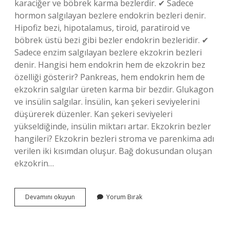
karaciğer ve böbrek karma bezlerdir. ✔ Sadece
hormon salgılayan bezlere endokrin bezleri denir.
Hipofiz bezi, hipotalamus, tiroid, paratiroid ve
böbrek üstü bezi gibi bezler endokrin bezleridir. ✔
Sadece enzim salgılayan bezlere ekzokrin bezleri
denir. Hangisi hem endokrin hem de ekzokrin bez
özelliği gösterir? Pankreas, hem endokrin hem de
ekzokrin salgılar üreten karma bir bezdir. Glukagon
ve insülin salgılar. İnsülin, kan şekeri seviyelerini
düşürerek düzenler. Kan şekeri seviyeleri
yükseldiğinde, insülin miktarı artar. Ekzokrin bezler
hangileri? Ekzokrin bezleri stroma ve parenkima adı
verilen iki kısımdan oluşur. Bağ dokusundan oluşan
ekzokrin…
Hem
Devamını okuyun
Yorum Bırak
Endokrin
Hem
Ekzokrin