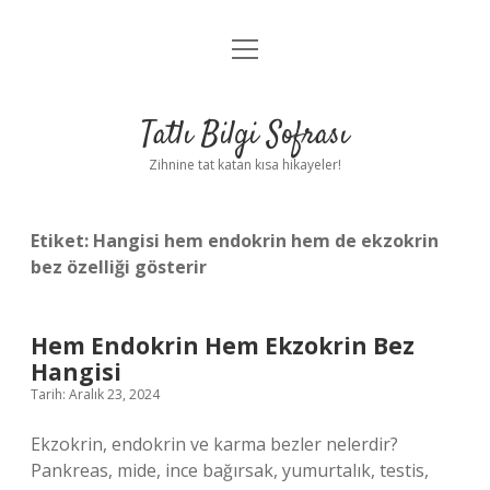
menüyü
Anasayfa
aç
Gizlilik Politikası
Tatlı Bilgi Sofrası
Yasal Uyarı
Zihnine tat katan kısa hikayeler!
Hakkımızda
Etiket:
Hangisi hem endokrin hem de ekzokrin
bez özelliği gösterir
Hem Endokrin Hem Ekzokrin Bez
Hangisi
Tarih: Aralık 23, 2024
Ekzokrin, endokrin ve karma bezler nelerdir?
Pankreas, mide, ince bağırsak, yumurtalık, testis,