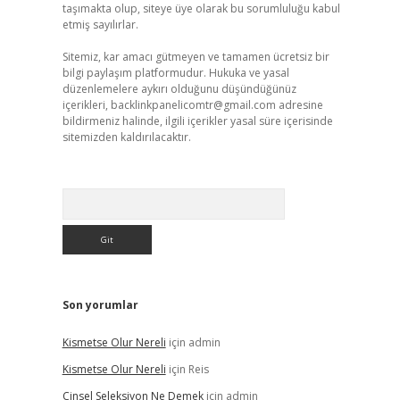
taşımakta olup, siteye üye olarak bu sorumluluğu kabul
etmiş sayılırlar.
Sitemiz, kar amacı gütmeyen ve tamamen ücretsiz bir
bilgi paylaşım platformudur. Hukuka ve yasal
düzenlemelere aykırı olduğunu düşündüğünüz
içerikleri,
backlinkpanelicomtr@gmail.com
adresine
bildirmeniz halinde, ilgili içerikler yasal süre içerisinde
sitemizden kaldırılacaktır.
Arama
Son yorumlar
Kismetse Olur Nereli
için
admin
Kismetse Olur Nereli
için
Reis
Cinsel Seleksiyon Ne Demek
için
admin