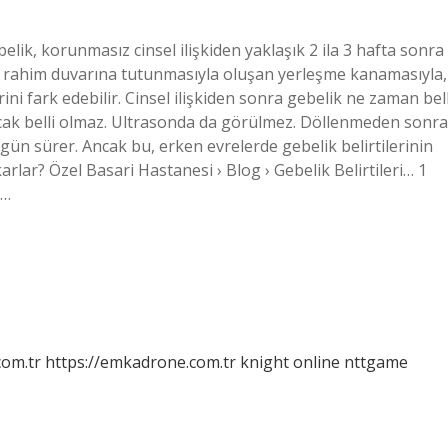
ik, korunmasız cinsel ilişkiden yaklaşık 2 ila 3 hafta sonra
ın rahim duvarına tutunmasıyla oluşan yerleşme kanamasıyla,
ini fark edebilir. Cinsel ilişkiden sonra gebelik ne zaman bell
ancak belli olmaz. Ultrasonda da görülmez. Döllenmeden sonra
gün sürer. Ancak bu, erken evrelerde gebelik belirtilerinin
lar? Özel Basari Hastanesi › Blog › Gebelik Belirtileri… 1
n…
com.tr
https://emkadrone.com.tr
knight online
nttgame