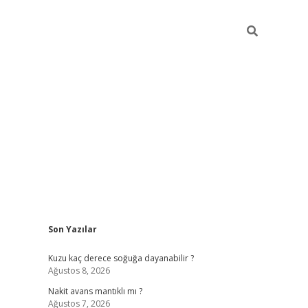
Sidebar
Son Yazılar
ilbet giriş
Kuzu kaç derece soğuğa dayanabilir ?
Ağustos 8, 2026
Nakit avans mantıklı mı ?
Ağustos 7, 2026