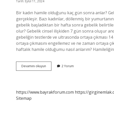
Tarih: Eylül 11, 2024
Bir kadın hamile olduğunu kaç gün sonra anlar? Gebel
gerçekleşir. Bazı kadınlar, döllenmiş bir yumurtan
gebelik başladıktan bir hafta sonra gebelik belirtiler
olur? Gebelik cinsel ilişkiden 7 gün sonra oluşur 
gebeliğin testlerde ve ultrasonda ortaya çıkması 14 
ortaya çıkmasını engellemez ve ne zaman ortaya çıkar
haftalık hamile olduğumu nasıl anlarım? Hamileliği
Hamile
Devamını okuyun
2 Yorum
Kalırsa
Kaç
Günde
Belli
Olur
https://www.bayrakforum.com
https://girginemlak.
Sitemap