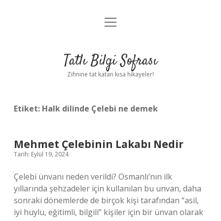
menüyü
Anasayfa
aç
Gizlilik Politikası
Tatlı Bilgi Sofrası
Yasal Uyarı
Zihnine tat katan kısa hikayeler!
Hakkımızda
Etiket:
Halk dilinde Çelebi ne demek
Mehmet Çelebinin Lakabı Nedir
Tarih: Eylül 19, 2024
Çelebi ünvanı neden verildi? Osmanlı’nın ilk
yıllarında şehzadeler için kullanılan bu unvan, daha
sonraki dönemlerde de birçok kişi tarafından “asil,
iyi huylu, eğitimli, bilgili” kişiler için bir ünvan olarak