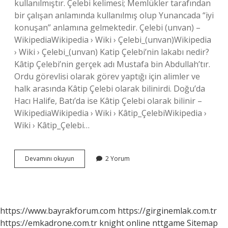
kullanılmıştır. Çelebi kelimesi; Memlükler tarafından
bir çalışan anlamında kullanılmış olup Yunancada “iyi
konuşan” anlamına gelmektedir. Çelebi (unvan) –
WikipediaWikipedia › Wiki › Çelebi_(unvan)Wikipedia
› Wiki › Çelebi_(unvan) Katip Çelebi’nin lakabı nedir?
Kâtip Çelebi’nin gerçek adı Mustafa bin Abdullah’tır.
Ordu görevlisi olarak görev yaptığı için alimler ve
halk arasında Kâtip Çelebi olarak bilinirdi. Doğu’da
Hacı Halife, Batı’da ise Kâtip Çelebi olarak bilinir –
WikipediaWikipedia › Wiki › Kâtip_ÇelebiWikipedia ›
Wiki › Kâtip_Çelebi…
Mehmet
Devamını okuyun
2 Yorum
Çelebinin
Lakabı
Nedir
https://www.bayrakforum.com
https://girginemlak.com.tr
https://emkadrone.com.tr
knight online
nttgame
Sitemap