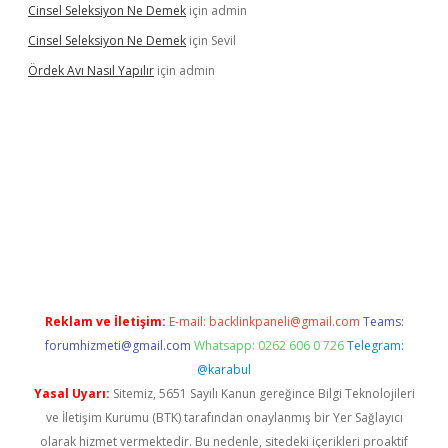
Cinsel Seleksiyon Ne Demek
için
admin
Cinsel Seleksiyon Ne Demek
için
Sevil
Ördek Avı Nasıl Yapılır
için
admin
iriş
Reklam ve İletişim:
E-mail:
backlinkpaneli@gmail.com
Teams:
forumhizmeti@gmail.com
Whatsapp: 0262 606 0 726
Telegram:
@karabul
Yasal Uyarı:
Sitemiz, 5651 Sayılı Kanun gereğince Bilgi Teknolojileri
ve İletişim Kurumu (BTK) tarafından onaylanmış bir Yer Sağlayıcı
olarak hizmet vermektedir. Bu nedenle, sitedeki içerikleri proaktif