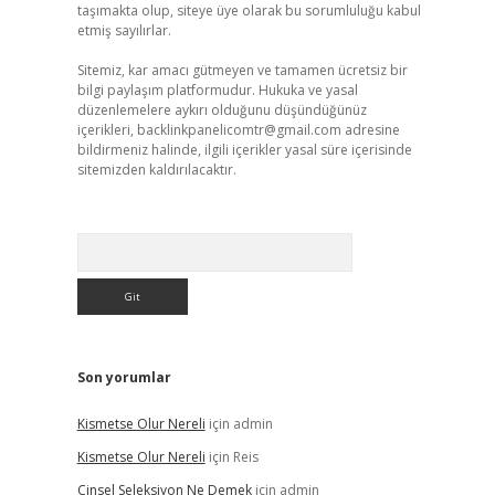
taşımakta olup, siteye üye olarak bu sorumluluğu kabul
etmiş sayılırlar.
Sitemiz, kar amacı gütmeyen ve tamamen ücretsiz bir
bilgi paylaşım platformudur. Hukuka ve yasal
düzenlemelere aykırı olduğunu düşündüğünüz
içerikleri,
backlinkpanelicomtr@gmail.com
adresine
bildirmeniz halinde, ilgili içerikler yasal süre içerisinde
sitemizden kaldırılacaktır.
Arama
Son yorumlar
Kismetse Olur Nereli
için
admin
Kismetse Olur Nereli
için
Reis
Cinsel Seleksiyon Ne Demek
için
admin