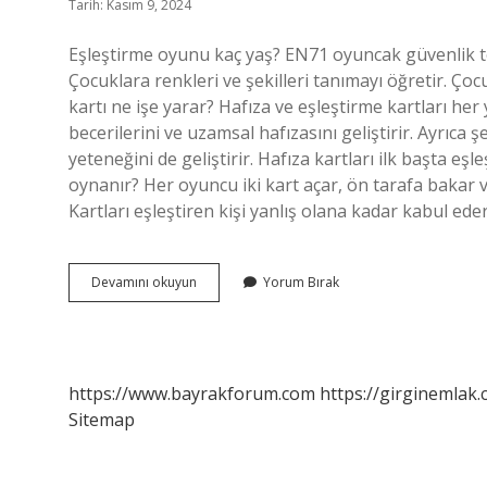
Tarih: Kasım 9, 2024
Eşleştirme oyunu kaç yaş? EN71 oyuncak güvenlik tes
Çocuklara renkleri ve şekilleri tanımayı öğretir. Ço
kartı ne işe yarar? Hafıza ve eşleştirme kartları her
becerilerini ve uzamsal hafızasını geliştirir. Ayrıca ş
yeteneğini de geliştirir. Hafıza kartları ilk başta eşle
oynanır? Her oyuncu iki kart açar, ön tarafa bakar v
Kartları eşleştiren kişi yanlış olana kadar kabul ede
Eşleştirme
Devamını okuyun
Yorum Bırak
Kartları
Kaç
Yaş
https://www.bayrakforum.com
https://girginemlak.
Sitemap