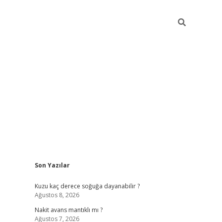
Sidebar
Son Yazılar
ilbet giriş
Kuzu kaç derece soğuğa dayanabilir ?
Ağustos 8, 2026
Nakit avans mantıklı mı ?
Ağustos 7, 2026