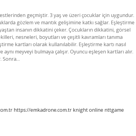
tlerinden geçmiştir. 3 yaş ve üzeri çocuklar için uygundur.
cuklarda gözlem ve mantık gelişimine katkı sağlar. Eşleştirme
 yaştan insanın dikkatini çeker. Çocukların dikkatini, görsel
ekilleri, nesneleri, boyutları ve çeşitli kavramları tanıma
ştirme kartları olarak kullanılabilir. Eşleştirme kartı nasıl
e aynı meyveyi bulmaya çalışır. Oyuncu eşleşen kartları alır.
r. Sonra…
com.tr
https://emkadrone.com.tr
knight online
nttgame