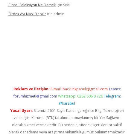
Cinsel Seleksiyon Ne Demek
için
Sevil
Ördek Avı Nasıl Yapılır
için
admin
iriş
Reklam ve İletişim:
E-mail:
backlinkpaneli@gmail.com
Teams:
forumhizmeti@gmail.com
Whatsapp: 0262 606 0 726
Telegram:
@karabul
Yasal Uyarı:
Sitemiz, 5651 Sayılı Kanun gereğince Bilgi Teknolojileri
ve İletişim Kurumu (BTK) tarafından onaylanmış bir Yer Sağlayıcı
olarak hizmet vermektedir. Bu nedenle, sitedeki içerikleri proaktif
olarak denetleme veya araştırma yükümlülüğümüz bulunmamaktadır.