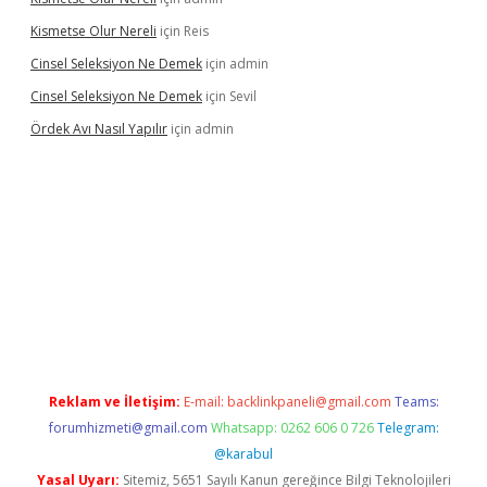
Kismetse Olur Nereli
için
Reis
Cinsel Seleksiyon Ne Demek
için
admin
Cinsel Seleksiyon Ne Demek
için
Sevil
Ördek Avı Nasıl Yapılır
için
admin
iriş
Reklam ve İletişim:
E-mail:
backlinkpaneli@gmail.com
Teams:
forumhizmeti@gmail.com
Whatsapp: 0262 606 0 726
Telegram:
@karabul
Yasal Uyarı:
Sitemiz, 5651 Sayılı Kanun gereğince Bilgi Teknolojileri