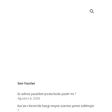
Sidebar
Son Yazılar
ilbet giriş
Ev adresi yazarken posta kodu yazılır mı ?
Ağustos 6, 2026
Kur’an-ı Kerim’de hangi meyve üzerine yemin edilmiştir
?