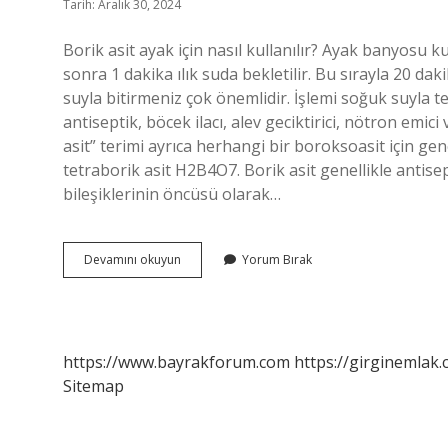
Tarih: Aralık 30, 2024
Borik asit ayak için nasıl kullanılır? Ayak banyosu k
sonra 1 dakika ılık suda bekletilir. Bu sırayla 20 da
suyla bitirmeniz çok önemlidir. İşlemi soğuk suyla tek
antiseptik, böcek ilacı, alev geciktirici, nötron emici
asit” terimi ayrıca herhangi bir boroksoasit için ge
tetraborik asit H2B4O7. Borik asit genellikle antisept
bileşiklerinin öncüsü olarak…
Saf
Devamını okuyun
Yorum Bırak
Borik
Asit
Nasıl
Kullanılır
https://www.bayrakforum.com
https://girginemlak.
Sitemap