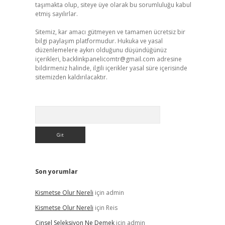
taşımakta olup, siteye üye olarak bu sorumluluğu kabul
etmiş sayılırlar.
Sitemiz, kar amacı gütmeyen ve tamamen ücretsiz bir
bilgi paylaşım platformudur. Hukuka ve yasal
düzenlemelere aykırı olduğunu düşündüğünüz
içerikleri,
backlinkpanelicomtr@gmail.com
adresine
bildirmeniz halinde, ilgili içerikler yasal süre içerisinde
sitemizden kaldırılacaktır.
Arama
Son yorumlar
Kismetse Olur Nereli
için
admin
Kismetse Olur Nereli
için
Reis
Cinsel Seleksiyon Ne Demek
için
admin