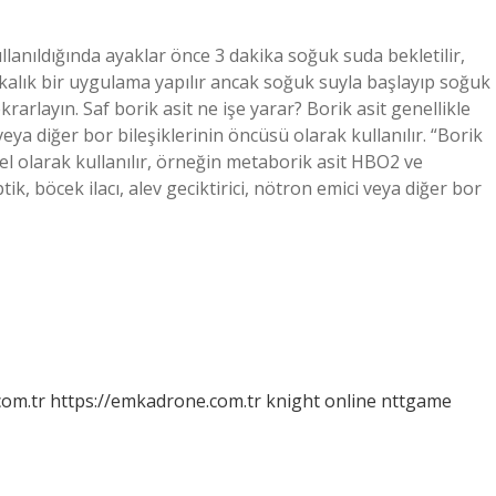
ullanıldığında ayaklar önce 3 dakika soğuk suda bekletilir,
kikalık bir uygulama yapılır ancak soğuk suyla başlayıp soğuk
rarlayın. Saf borik asit ne işe yarar? Borik asit genellikle
 veya diğer bor bileşiklerinin öncüsü olarak kullanılır. “Borik
nel olarak kullanılır, örneğin metaborik asit HBO2 ve
ik, böcek ilacı, alev geciktirici, nötron emici veya diğer bor
com.tr
https://emkadrone.com.tr
knight online
nttgame