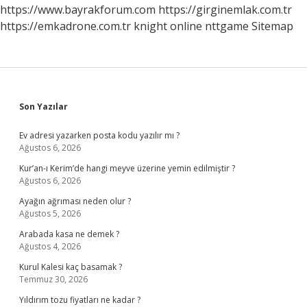
Vizyonda
https://www.bayrakforum.com
https://girginemlak.com.tr
Kalır
https://emkadrone.com.tr
knight online
nttgame
Sitemap
Sidebar
Son Yazılar
Ev adresi yazarken posta kodu yazılır mı ?
Ağustos 6, 2026
Kur’an-ı Kerim’de hangi meyve üzerine yemin edilmiştir ?
Ağustos 6, 2026
Ayağın ağrıması neden olur ?
Ağustos 5, 2026
Arabada kasa ne demek ?
Ağustos 4, 2026
Kurul Kalesi kaç basamak ?
Temmuz 30, 2026
Yıldırım tozu fiyatları ne kadar ?