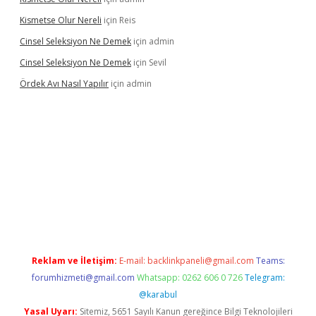
Kismetse Olur Nereli
için
Reis
Cinsel Seleksiyon Ne Demek
için
admin
Cinsel Seleksiyon Ne Demek
için
Sevil
Ördek Avı Nasıl Yapılır
için
admin
iriş
Reklam ve İletişim:
E-mail:
backlinkpaneli@gmail.com
Teams:
forumhizmeti@gmail.com
Whatsapp: 0262 606 0 726
Telegram:
@karabul
Yasal Uyarı:
Sitemiz, 5651 Sayılı Kanun gereğince Bilgi Teknolojileri