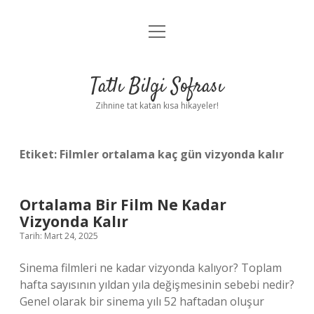
menüyü
Anasayfa
aç
Gizlilik Politikası
Tatlı Bilgi Sofrası
Yasal Uyarı
Zihnine tat katan kısa hikayeler!
Hakkımızda
Etiket:
Filmler ortalama kaç gün vizyonda kalır
Ortalama Bir Film Ne Kadar
Vizyonda Kalır
Tarih: Mart 24, 2025
Sinema filmleri ne kadar vizyonda kalıyor? Toplam
hafta sayısının yıldan yıla değişmesinin sebebi nedir?
Genel olarak bir sinema yılı 52 haftadan oluşur