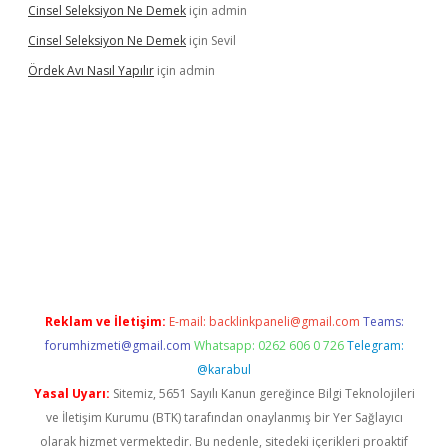
Cinsel Seleksiyon Ne Demek
için
admin
Cinsel Seleksiyon Ne Demek
için
Sevil
Ördek Avı Nasıl Yapılır
için
admin
iriş
Reklam ve İletişim:
E-mail:
backlinkpaneli@gmail.com
Teams:
forumhizmeti@gmail.com
Whatsapp: 0262 606 0 726
Telegram:
@karabul
Yasal Uyarı:
Sitemiz, 5651 Sayılı Kanun gereğince Bilgi Teknolojileri
ve İletişim Kurumu (BTK) tarafından onaylanmış bir Yer Sağlayıcı
olarak hizmet vermektedir. Bu nedenle, sitedeki içerikleri proaktif