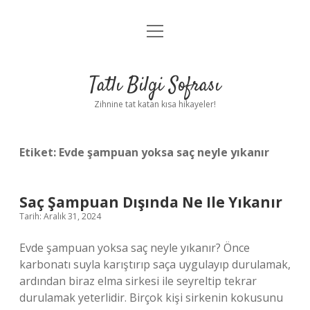
menüyü
Anasayfa
aç
Gizlilik Politikası
Tatlı Bilgi Sofrası
Yasal Uyarı
Zihnine tat katan kısa hikayeler!
Hakkımızda
Etiket:
Evde şampuan yoksa saç neyle yıkanır
Saç Şampuan Dışında Ne Ile Yıkanır
Tarih: Aralık 31, 2024
Evde şampuan yoksa saç neyle yıkanır? Önce
karbonatı suyla karıştırıp saça uygulayıp durulamak,
ardından biraz elma sirkesi ile seyreltip tekrar
durulamak yeterlidir. Birçok kişi sirkenin kokusunu