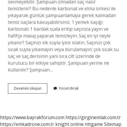
sevmeyebilir. Şampuan olmadan saç nasıl
temizlenir? Bu nedenle karbonat ve elma sirkesi ile
yıkayarak günlük şampuanlamaya gerek kalmadan
temiz saçlara kavuşabilirsiniz. 1 yemek kaşığı
karbonatı 1 bardak suda eritip saçınıza yayın ve
hafifçe masaj yaparak temizleyin. Saç en iyi neyle
yıkanır? Saçınızı ılık suyla iyice ıslatın. Saçınızı çok
sıcak suyla yıkamayın veya durulamayın; çok sıcak su
saç ve saç derisinin yanı sıra cilt üzerinde de
kurutucu bir etkiye sahiptir. Şampuan yerine ne
kullanılır? Şampuan…
Saç
Devamını okuyun
Yorum Bırak
Şampuan
Dışında
Ne
Ile
Yıkanır
https://www.bayrakforum.com
https://girginemlak.com.tr
https://emkadrone.com.tr
knight online
nttgame
Sitemap