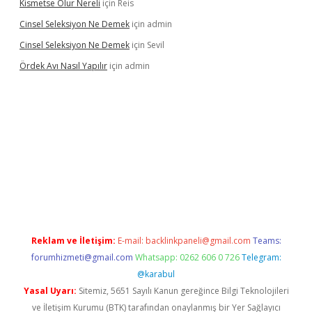
Kismetse Olur Nereli
için
Reis
Cinsel Seleksiyon Ne Demek
için
admin
Cinsel Seleksiyon Ne Demek
için
Sevil
Ördek Avı Nasıl Yapılır
için
admin
riş
Reklam ve İletişim:
E-mail:
backlinkpaneli@gmail.com
Teams:
forumhizmeti@gmail.com
Whatsapp: 0262 606 0 726
Telegram:
@karabul
Yasal Uyarı:
Sitemiz, 5651 Sayılı Kanun gereğince Bilgi Teknolojileri
ve İletişim Kurumu (BTK) tarafından onaylanmış bir Yer Sağlayıcı