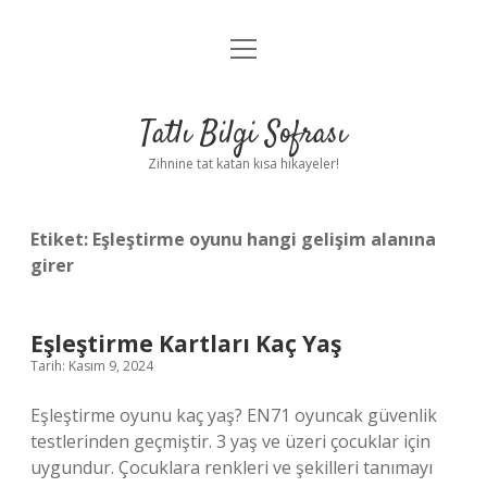
menüyü
Anasayfa
aç
Gizlilik Politikası
Tatlı Bilgi Sofrası
Yasal Uyarı
Zihnine tat katan kısa hikayeler!
Hakkımızda
Etiket:
Eşleştirme oyunu hangi gelişim alanına
girer
Eşleştirme Kartları Kaç Yaş
Tarih: Kasım 9, 2024
Eşleştirme oyunu kaç yaş? EN71 oyuncak güvenlik
testlerinden geçmiştir. 3 yaş ve üzeri çocuklar için
uygundur. Çocuklara renkleri ve şekilleri tanımayı