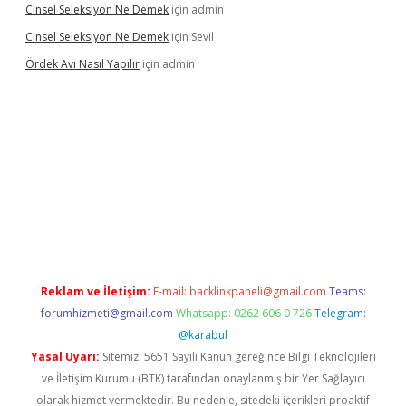
Cinsel Seleksiyon Ne Demek
için
admin
Cinsel Seleksiyon Ne Demek
için
Sevil
Ördek Avı Nasıl Yapılır
için
admin
iriş
Reklam ve İletişim:
E-mail:
backlinkpaneli@gmail.com
Teams:
forumhizmeti@gmail.com
Whatsapp: 0262 606 0 726
Telegram:
@karabul
Yasal Uyarı:
Sitemiz, 5651 Sayılı Kanun gereğince Bilgi Teknolojileri
ve İletişim Kurumu (BTK) tarafından onaylanmış bir Yer Sağlayıcı
olarak hizmet vermektedir. Bu nedenle, sitedeki içerikleri proaktif