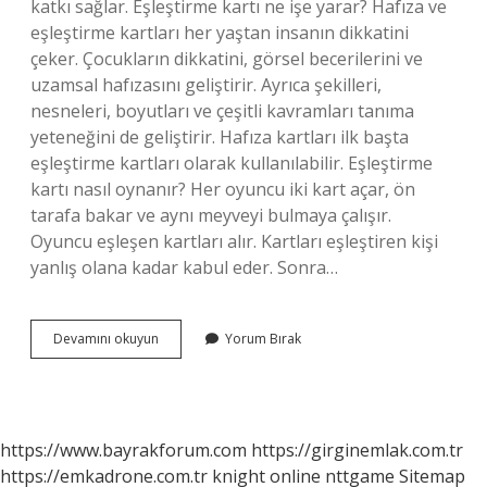
katkı sağlar. Eşleştirme kartı ne işe yarar? Hafıza ve
eşleştirme kartları her yaştan insanın dikkatini
çeker. Çocukların dikkatini, görsel becerilerini ve
uzamsal hafızasını geliştirir. Ayrıca şekilleri,
nesneleri, boyutları ve çeşitli kavramları tanıma
yeteneğini de geliştirir. Hafıza kartları ilk başta
eşleştirme kartları olarak kullanılabilir. Eşleştirme
kartı nasıl oynanır? Her oyuncu iki kart açar, ön
tarafa bakar ve aynı meyveyi bulmaya çalışır.
Oyuncu eşleşen kartları alır. Kartları eşleştiren kişi
yanlış olana kadar kabul eder. Sonra…
Eşleştirme
Devamını okuyun
Yorum Bırak
Kartları
Kaç
Yaş
https://www.bayrakforum.com
https://girginemlak.com.tr
https://emkadrone.com.tr
knight online
nttgame
Sitemap