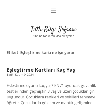
menüyü
Anasayfa
aç
Gizlilik Politikası
Tatlı Bilgi Sofrası
Yasal Uyarı
Zihnine tat katan kısa hikayeler!
Hakkımızda
Etiket:
Eşleştirme kartı ne işe yarar
Eşleştirme Kartları Kaç Yaş
Tarih: Kasım 9, 2024
Eşleştirme oyunu kaç yaş? EN71 oyuncak güvenlik
testlerinden geçmiştir. 3 yaş ve üzeri çocuklar için
uygundur. Çocuklara renkleri ve şekilleri tanımayı
öğretir. Çocuklarda gözlem ve mantık gelişimine