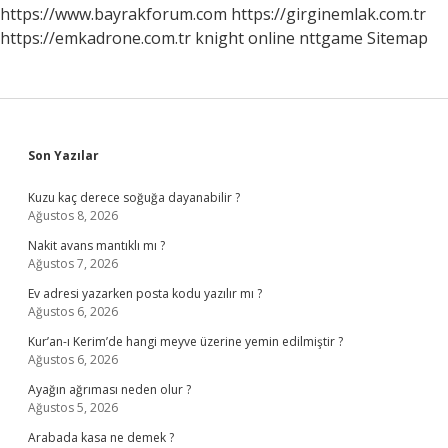
Hangisi
https://www.bayrakforum.com
https://girginemlak.com.tr
https://emkadrone.com.tr
knight online
nttgame
Sitemap
Sidebar
Son Yazılar
Kuzu kaç derece soğuğa dayanabilir ?
Ağustos 8, 2026
Nakit avans mantıklı mı ?
Ağustos 7, 2026
Ev adresi yazarken posta kodu yazılır mı ?
Ağustos 6, 2026
Kur’an-ı Kerim’de hangi meyve üzerine yemin edilmiştir ?
Ağustos 6, 2026
Ayağın ağrıması neden olur ?
Ağustos 5, 2026
Arabada kasa ne demek ?