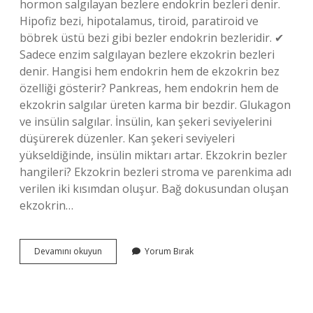
hormon salgılayan bezlere endokrin bezleri denir.
Hipofiz bezi, hipotalamus, tiroid, paratiroid ve
böbrek üstü bezi gibi bezler endokrin bezleridir. ✔
Sadece enzim salgılayan bezlere ekzokrin bezleri
denir. Hangisi hem endokrin hem de ekzokrin bez
özelliği gösterir? Pankreas, hem endokrin hem de
ekzokrin salgılar üreten karma bir bezdir. Glukagon
ve insülin salgılar. İnsülin, kan şekeri seviyelerini
düşürerek düzenler. Kan şekeri seviyeleri
yükseldiğinde, insülin miktarı artar. Ekzokrin bezler
hangileri? Ekzokrin bezleri stroma ve parenkima adı
verilen iki kısımdan oluşur. Bağ dokusundan oluşan
ekzokrin…
Hem
Devamını okuyun
Yorum Bırak
Endokrin
Hem
Ekzokrin
Bez