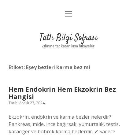
menüyü
Anasayfa
aç
Gizlilik Politikası
Tatlı Bilgi Sofrası
Yasal Uyarı
Zihnine tat katan kısa hikayeler!
Hakkımızda
Etiket:
Eşey bezleri karma bez mi
Hem Endokrin Hem Ekzokrin Bez
Hangisi
Tarih: Aralık 23, 2024
Ekzokrin, endokrin ve karma bezler nelerdir?
Pankreas, mide, ince bağırsak, yumurtalık, testis,
karaciğer ve böbrek karma bezlerdir. ✔ Sadece