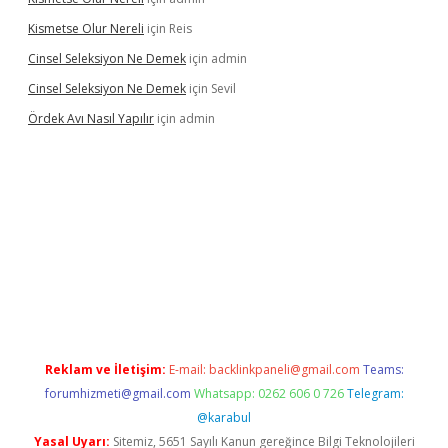
Kismetse Olur Nereli
için
Reis
Cinsel Seleksiyon Ne Demek
için
admin
Cinsel Seleksiyon Ne Demek
için
Sevil
Ördek Avı Nasıl Yapılır
için
admin
iriş
Reklam ve İletişim:
E-mail:
backlinkpaneli@gmail.com
Teams:
forumhizmeti@gmail.com
Whatsapp: 0262 606 0 726
Telegram:
@karabul
Yasal Uyarı:
Sitemiz, 5651 Sayılı Kanun gereğince Bilgi Teknolojileri