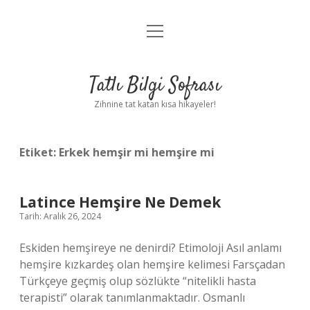
menüyü
Anasayfa
aç
Gizlilik Politikası
Tatlı Bilgi Sofrası
Yasal Uyarı
Zihnine tat katan kısa hikayeler!
Hakkımızda
Etiket:
Erkek hemşir mi hemşire mi
Latince Hemşire Ne Demek
Tarih: Aralık 26, 2024
Eskiden hemşireye ne denirdi? Etimoloji Asıl anlamı
hemşire kızkardeş olan hemşire kelimesi Farsçadan
Türkçeye geçmiş olup sözlükte “nitelikli hasta
terapisti” olarak tanımlanmaktadır. Osmanlı