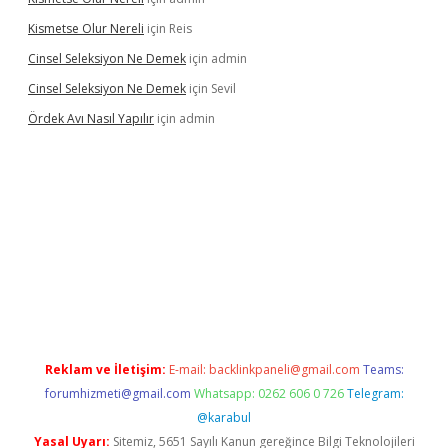
Kismetse Olur Nereli
için
Reis
Cinsel Seleksiyon Ne Demek
için
admin
Cinsel Seleksiyon Ne Demek
için
Sevil
Ördek Avı Nasıl Yapılır
için
admin
iriş
Reklam ve İletişim:
E-mail:
backlinkpaneli@gmail.com
Teams:
forumhizmeti@gmail.com
Whatsapp: 0262 606 0 726
Telegram:
@karabul
Yasal Uyarı:
Sitemiz, 5651 Sayılı Kanun gereğince Bilgi Teknolojileri