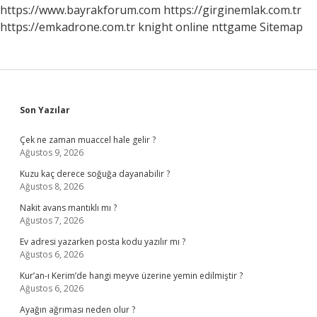
https://www.bayrakforum.com
https://girginemlak.com.tr
https://emkadrone.com.tr
knight online
nttgame
Sitemap
Sidebar
Son Yazılar
Çek ne zaman muaccel hale gelir ?
Ağustos 9, 2026
Kuzu kaç derece soğuğa dayanabilir ?
Ağustos 8, 2026
Nakit avans mantıklı mı ?
Ağustos 7, 2026
Ev adresi yazarken posta kodu yazılır mı ?
Ağustos 6, 2026
Kur’an-ı Kerim’de hangi meyve üzerine yemin edilmiştir ?
Ağustos 6, 2026
Ayağın ağrıması neden olur ?