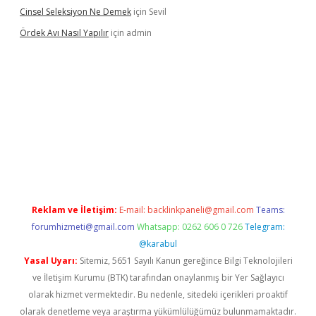
Cinsel Seleksiyon Ne Demek
için
Sevil
Ördek Avı Nasıl Yapılır
için
admin
giriş
Reklam ve İletişim:
E-mail:
backlinkpaneli@gmail.com
Teams:
forumhizmeti@gmail.com
Whatsapp: 0262 606 0 726
Telegram:
@karabul
Yasal Uyarı:
Sitemiz, 5651 Sayılı Kanun gereğince Bilgi Teknolojileri
ve İletişim Kurumu (BTK) tarafından onaylanmış bir Yer Sağlayıcı
olarak hizmet vermektedir. Bu nedenle, sitedeki içerikleri proaktif
olarak denetleme veya araştırma yükümlülüğümüz bulunmamaktadır.