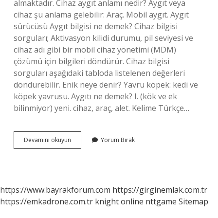
almaktadır. Cihaz aygıt anlamı nedir? Aygıt veya
cihaz şu anlama gelebilir: Araç. Mobil aygıt. Aygıt
sürücüsü Aygıt bilgisi ne demek? Cihaz bilgisi
sorguları; Aktivasyon kilidi durumu, pil seviyesi ve
cihaz adı gibi bir mobil cihaz yönetimi (MDM)
çözümü için bilgileri döndürür. Cihaz bilgisi
sorguları aşağıdaki tabloda listelenen değerleri
döndürebilir. Enik neye denir? Yavru köpek: kedi ve
köpek yavrusu. Aygıtı ne demek? I. (kök ve ek
bilinmiyor) yeni. cihaz, araç, alet. Kelime Türkçe…
Aygıt
Devamını okuyun
Yorum Bırak
Ne
Anlama
https://www.bayrakforum.com
https://girginemlak.com.tr
https://emkadrone.com.tr
knight online
nttgame
Sitemap