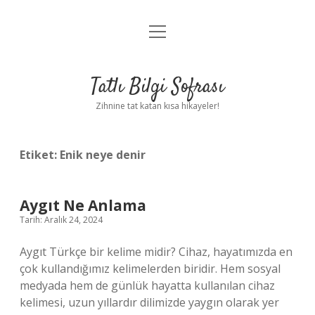
menüyü
Anasayfa
aç
Gizlilik Politikası
Tatlı Bilgi Sofrası
Yasal Uyarı
Zihnine tat katan kısa hikayeler!
Hakkımızda
Etiket:
Enik neye denir
Aygıt Ne Anlama
Tarih: Aralık 24, 2024
Aygıt Türkçe bir kelime midir? Cihaz, hayatımızda en
çok kullandığımız kelimelerden biridir. Hem sosyal
medyada hem de günlük hayatta kullanılan cihaz
kelimesi, uzun yıllardır dilimizde yaygın olarak yer