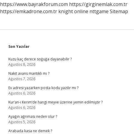
Hangisi
https://www.bayrakforum.com
https://girginemlak.com.tr
https://emkadrone.com.tr
knight online
nttgame
Sitemap
Sidebar
Son Yazılar
Kuzu kaç derece soğuğa dayanabilir ?
Ağustos 8, 2026
Nakit avans mantıklı mı ?
Ağustos 7, 2026
Ev adresi yazarken posta kodu yazılır mı ?
Ağustos 6, 2026
Kur’an-ı Kerim’de hangi meyve üzerine yemin edilmiştir ?
Ağustos 6, 2026
Ayağın ağrıması neden olur ?
Ağustos 5, 2026
Arabada kasa ne demek ?