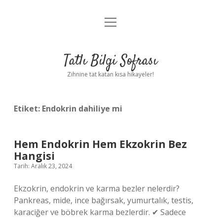
menüyü
Anasayfa
aç
Gizlilik Politikası
Tatlı Bilgi Sofrası
Yasal Uyarı
Zihnine tat katan kısa hikayeler!
Hakkımızda
Etiket:
Endokrin dahiliye mi
Hem Endokrin Hem Ekzokrin Bez
Hangisi
Tarih: Aralık 23, 2024
Ekzokrin, endokrin ve karma bezler nelerdir?
Pankreas, mide, ince bağırsak, yumurtalık, testis,
karaciğer ve böbrek karma bezlerdir. ✔ Sadece