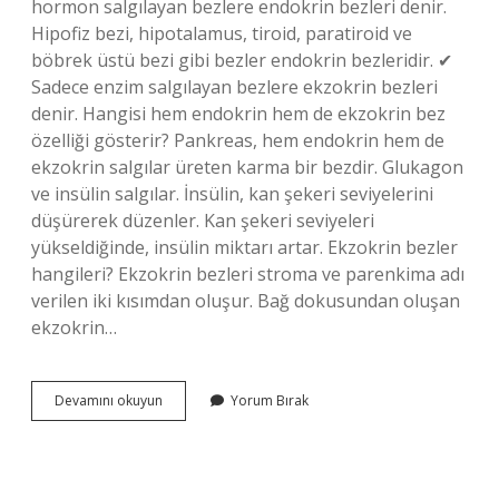
hormon salgılayan bezlere endokrin bezleri denir.
Hipofiz bezi, hipotalamus, tiroid, paratiroid ve
böbrek üstü bezi gibi bezler endokrin bezleridir. ✔
Sadece enzim salgılayan bezlere ekzokrin bezleri
denir. Hangisi hem endokrin hem de ekzokrin bez
özelliği gösterir? Pankreas, hem endokrin hem de
ekzokrin salgılar üreten karma bir bezdir. Glukagon
ve insülin salgılar. İnsülin, kan şekeri seviyelerini
düşürerek düzenler. Kan şekeri seviyeleri
yükseldiğinde, insülin miktarı artar. Ekzokrin bezler
hangileri? Ekzokrin bezleri stroma ve parenkima adı
verilen iki kısımdan oluşur. Bağ dokusundan oluşan
ekzokrin…
Hem
Devamını okuyun
Yorum Bırak
Endokrin
Hem
Ekzokrin
Bez