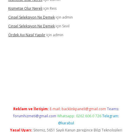
Kismetse Olur Nereli
için
Reis
Cinsel Seleksiyon Ne Demek
için
admin
Cinsel Seleksiyon Ne Demek
için
Sevil
Ördek Avı Nasıl Yapılır
için
admin
iriş
Reklam ve İletişim:
E-mail:
backlinkpaneli@gmail.com
Teams:
forumhizmeti@gmail.com
Whatsapp: 0262 606 0 726
Telegram:
@karabul
Yasal Uyarı:
Sitemiz, 5651 Sayılı Kanun gereğince Bilgi Teknolojileri