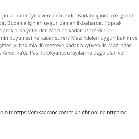
 için budanmayı seven bir bitkidir. Budandığında çok güzel
lendir. Budama için en uygun zaman ilkbahardır. Toprak
 topraklarda yetişirler. Mazı ne kadar uzar? Fideler
erinin büyümesi ne kadar sürer? Mazı fideleri uygun bakım ve
şitler iyi bakımla 40 metreye kadar büyüyebilir. Mazı ağacı
ey Amerika’da Pasifik Okyanusu kıyılarına özgü olan ve
com.tr
https://emkadrone.com.tr
knight online
nttgame