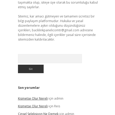
taşımakta olup, siteye üye olarak bu sorumluluğu kabul
etmiş sayılırlar.
Sitemiz, kar amacı gütmeyen ve tamamen ücretsiz bir
bilgi paylaşım platformudur. Hukuka ve yasal
düzenlemelere aykırı olduğunu düşündüğünüz
içerikleri,
backlinkpanelicomtr@gmail.com
adresine
bildirmeniz halinde, ilgili içerikler yasal süre içerisinde
sitemizden kaldırılacaktır.
Arama
Son yorumlar
Kismetse Olur Nereli
için
admin
Kismetse Olur Nereli
için
Reis
Cinsel Seleksiyon Ne Demek
için
admin