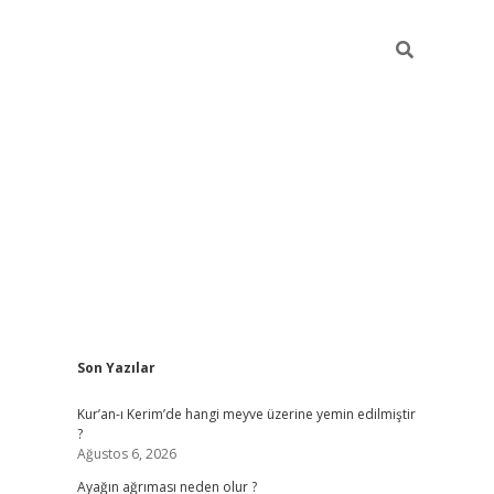
Sidebar
Son Yazılar
ilbet giriş
Kur’an-ı Kerim’de hangi meyve üzerine yemin edilmiştir
?
Ağustos 6, 2026
Ayağın ağrıması neden olur ?