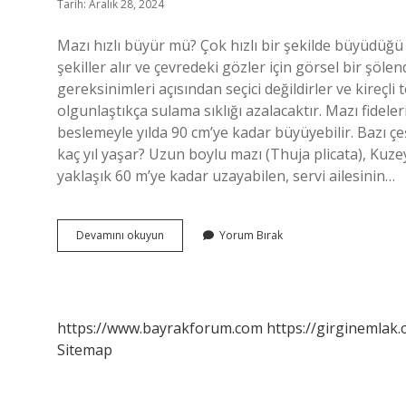
Tarih: Aralık 28, 2024
Mazı hızlı büyür mü? Çok hızlı bir şekilde büyüdüğü
şekiller alır ve çevredeki gözler için görsel bir şö
gereksinimleri açısından seçici değildirler ve kireçli
olgunlaştıkça sulama sıklığı azalacaktır. Mazı fidel
beslemeyle yılda 90 cm’ye kadar büyüyebilir. Bazı çe
kaç yıl yaşar? Uzun boylu mazı (Thuja plicata), Kuz
yaklaşık 60 m’ye kadar uzayabilen, servi ailesinin…
Mazı
Devamını okuyun
Yorum Bırak
Ağacı
Ne
Kadar
Büyür
https://www.bayrakforum.com
https://girginemlak.
Sitemap