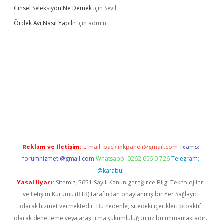
Cinsel Seleksiyon Ne Demek
için
Sevil
Ördek Avı Nasıl Yapılır
için
admin
iriş
Reklam ve İletişim:
E-mail:
backlinkpaneli@gmail.com
Teams:
forumhizmeti@gmail.com
Whatsapp: 0262 606 0 726
Telegram:
@karabul
Yasal Uyarı:
Sitemiz, 5651 Sayılı Kanun gereğince Bilgi Teknolojileri
ve İletişim Kurumu (BTK) tarafından onaylanmış bir Yer Sağlayıcı
olarak hizmet vermektedir. Bu nedenle, sitedeki içerikleri proaktif
olarak denetleme veya araştırma yükümlülüğümüz bulunmamaktadır.