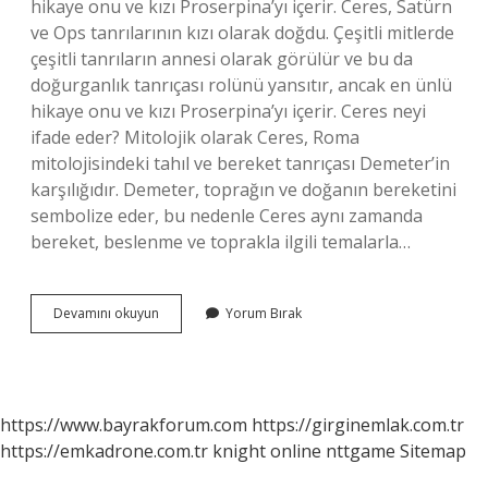
hikaye onu ve kızı Proserpina’yı içerir. Ceres, Satürn
ve Ops tanrılarının kızı olarak doğdu. Çeşitli mitlerde
çeşitli tanrıların annesi olarak görülür ve bu da
doğurganlık tanrıçası rolünü yansıtır, ancak en ünlü
hikaye onu ve kızı Proserpina’yı içerir. Ceres neyi
ifade eder? Mitolojik olarak Ceres, Roma
mitolojisindeki tahıl ve bereket tanrıçası Demeter’in
karşılığıdır. Demeter, toprağın ve doğanın bereketini
sembolize eder, bu nedenle Ceres aynı zamanda
bereket, beslenme ve toprakla ilgili temalarla…
Ceres
Devamını okuyun
Yorum Bırak
Ne
Tanrıçası
https://www.bayrakforum.com
https://girginemlak.com.tr
https://emkadrone.com.tr
knight online
nttgame
Sitemap