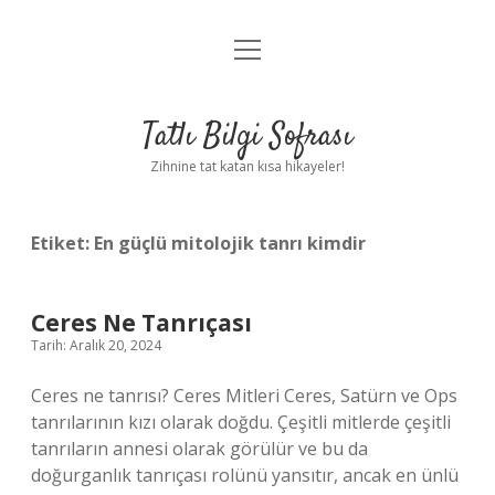
menüyü
Anasayfa
aç
Gizlilik Politikası
Tatlı Bilgi Sofrası
Yasal Uyarı
Zihnine tat katan kısa hikayeler!
Hakkımızda
Etiket:
En güçlü mitolojik tanrı kimdir
Ceres Ne Tanrıçası
Tarih: Aralık 20, 2024
Ceres ne tanrısı? Ceres Mitleri Ceres, Satürn ve Ops
tanrılarının kızı olarak doğdu. Çeşitli mitlerde çeşitli
tanrıların annesi olarak görülür ve bu da
doğurganlık tanrıçası rolünü yansıtır, ancak en ünlü