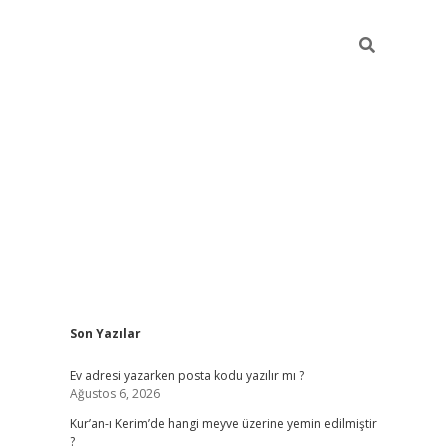
Sidebar
Son Yazılar
ilbet giriş
Ev adresi yazarken posta kodu yazılır mı ?
Ağustos 6, 2026
Kur’an-ı Kerim’de hangi meyve üzerine yemin edilmiştir
?