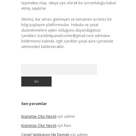
taşımakta olup, siteye üye olarak bu sorumluluğu kabul
etmiş sayılırlar.
Sitemiz, kar amacı gütmeyen ve tamamen ücretsiz bir
bilgi paylaşım platformudur. Hukuka ve yasal
düzenlemelere aykırı olduğunu düşündüğünüz
içerikleri,
backlinkpanelicomtr@gmail.com
adresine
bildirmeniz halinde, ilgili içerikler yasal süre içerisinde
sitemizden kaldırılacaktır.
Arama
Son yorumlar
Kismetse Olur Nereli
için
admin
Kismetse Olur Nereli
için
Reis
Cinsel Seleksiyon Ne Demek
için
admin