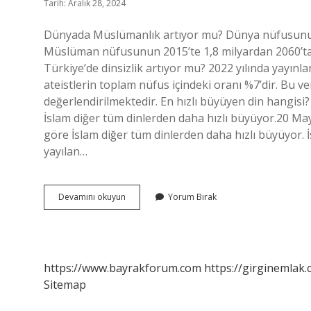
Tarih: Aralık 28, 2024
Dünyada Müslümanlık artıyor mu? Dünya nüfusunun
Müslüman nüfusunun 2015’te 1,8 milyardan 2060’ta 
Türkiye’de dinsizlik artıyor mu? 2022 yılında yayın
ateistlerin toplam nüfus içindeki oranı %7’dir. Bu ve
değerlendirilmektedir. En hızlı büyüyen din hangisi
İslam diğer tüm dinlerden daha hızlı büyüyor.20 Ma
göre İslam diğer tüm dinlerden daha hızlı büyüyor. 
yayılan…
Islam
Devamını okuyun
Yorum Bırak
Artıyor
Mu
https://www.bayrakforum.com
https://girginemlak.
Sitemap