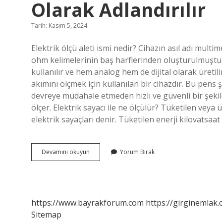
Olarak Adlandırılır
Tarih: Kasım 5, 2024
Elektrik ölçü aleti ismi nedir? Cihazın asıl adı mult
ohm kelimelerinin baş harflerinden oluşturulmuştur
kullanılır ve hem analog hem de dijital olarak üretili
akımını ölçmek için kullanılan bir cihazdır. Bu pens ş
devreye müdahale etmeden hızlı ve güvenli bir şekil
ölçer. Elektrik sayacı ile ne ölçülür? Tüketilen veya 
elektrik sayaçları denir. Tüketilen enerji kilovatsaa
Elektrik
Devamını okuyun
Yorum Bırak
Sayaçları
Hangi
Tip
Ölçü
Aleti
https://www.bayrakforum.com
https://girginemlak.
Olarak
Sitemap
Adlandırılır