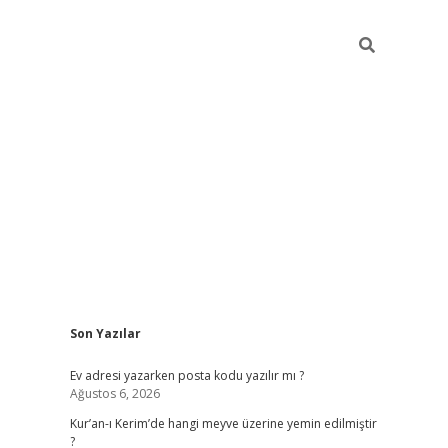
Sidebar
Son Yazılar
ilbet giriş
Ev adresi yazarken posta kodu yazılır mı ?
Ağustos 6, 2026
Kur’an-ı Kerim’de hangi meyve üzerine yemin edilmiştir
?