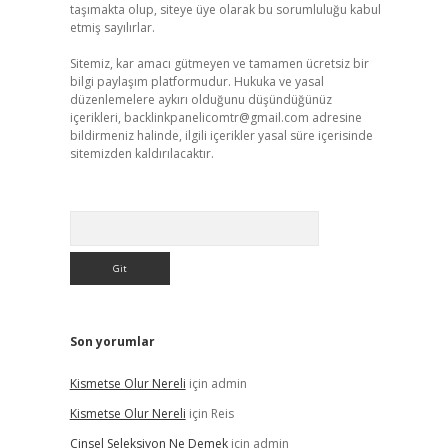
taşımakta olup, siteye üye olarak bu sorumluluğu kabul
etmiş sayılırlar.
Sitemiz, kar amacı gütmeyen ve tamamen ücretsiz bir
bilgi paylaşım platformudur. Hukuka ve yasal
düzenlemelere aykırı olduğunu düşündüğünüz
içerikleri,
backlinkpanelicomtr@gmail.com
adresine
bildirmeniz halinde, ilgili içerikler yasal süre içerisinde
sitemizden kaldırılacaktır.
Arama
Son yorumlar
Kismetse Olur Nereli
için
admin
Kismetse Olur Nereli
için
Reis
Cinsel Seleksiyon Ne Demek
için
admin