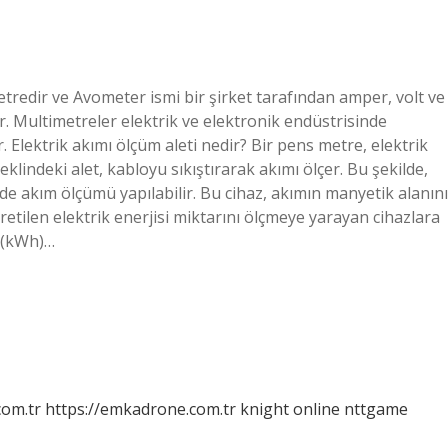
imetredir ve Avometer ismi bir şirket tarafından amper, volt ve
. Multimetreler elektrik ve elektronik endüstrisinde
r. Elektrik akımı ölçüm aleti nedir? Bir pens metre, elektrik
eklindeki alet, kabloyu sıkıştırarak akımı ölçer. Bu şekilde,
de akım ölçümü yapılabilir. Bu cihaz, akımın manyetik alanını
üretilen elektrik enerjisi miktarını ölçmeye yarayan cihazlara
t (kWh)…
com.tr
https://emkadrone.com.tr
knight online
nttgame