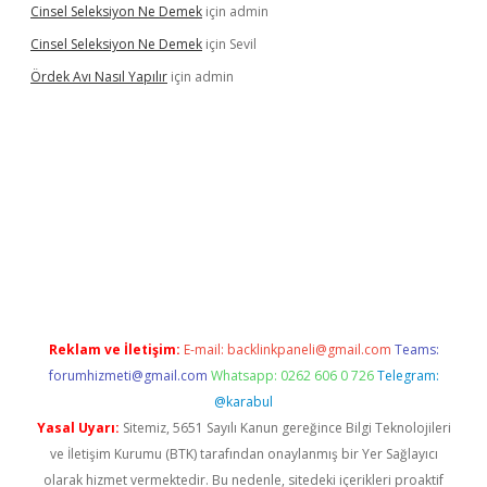
Cinsel Seleksiyon Ne Demek
için
admin
Cinsel Seleksiyon Ne Demek
için
Sevil
Ördek Avı Nasıl Yapılır
için
admin
riş
Reklam ve İletişim:
E-mail:
backlinkpaneli@gmail.com
Teams:
forumhizmeti@gmail.com
Whatsapp: 0262 606 0 726
Telegram:
@karabul
Yasal Uyarı:
Sitemiz, 5651 Sayılı Kanun gereğince Bilgi Teknolojileri
ve İletişim Kurumu (BTK) tarafından onaylanmış bir Yer Sağlayıcı
olarak hizmet vermektedir. Bu nedenle, sitedeki içerikleri proaktif