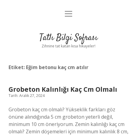
menüyü
Anasayfa
aç
Gizlilik Politikası
Tatlı Bilgi Sofrası
Yasal Uyarı
Zihnine tat katan kısa hikayeler!
Hakkımızda
Etiket:
Eğim betonu kaç cm atılır
Grobeton Kalınlığı Kaç Cm Olmalı
Tarih: Aralık 27, 2024
Grobeton kaç cm olmalı? Yükseklik farkları göz
önüne alındığında 5 cm grobeton yeterli değil,
minimum 10 cm öneriyorum. Zemin kalınlığı kaç cm
olmalı? Zemin döşemeleri için minimum kalınlık 8 cm,