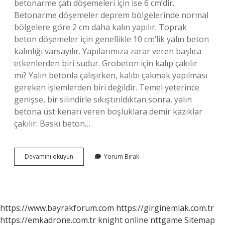
betonarme çatı döşemeleri için ise 6 cm’dir.
Betonarme döşemeler deprem bölgelerinde normal
bölgelere göre 2 cm daha kalın yapılır. Toprak
beton döşemeler için genellikle 10 cm’lik yalın beton
kalınlığı varsayılır. Yapılarımıza zarar veren başlıca
etkenlerden biri sudur. Grobeton için kalıp çakılır
mı? Yalın betonla çalışırken, kalıbı çakmak yapılması
gereken işlemlerden biri değildir. Temel yeterince
genişse, bir silindirle sıkıştırıldıktan sonra, yalın
betona üst kenarı veren boşluklara demir kazıklar
çakılır. Baskı beton…
Grobeton
Devamını okuyun
Yorum Bırak
Kalınlığı
Kaç
Cm
Olmalı
https://www.bayrakforum.com
https://girginemlak.com.tr
https://emkadrone.com.tr
knight online
nttgame
Sitemap