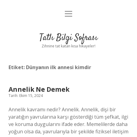
menüyü
Anasayfa
aç
Gizlilik Politikası
Tatlı Bilgi Sofrası
Yasal Uyarı
Zihnine tat katan kısa hikayeler!
Hakkımızda
Etiket:
Dünyanın ilk annesi kimdir
Annelik Ne Demek
Tarih: Ekim 15, 2024
Annelik kavramı nedir? Annelik. Annelik, dişi bir
yaratığın yavrularına karşı gösterdiği tüm şefkat, ilgi
ve koruma duygularını ifade eder. Memelilerde daha
yoğun olsa da, yavrularıyla bir şekilde fiziksel iletişim