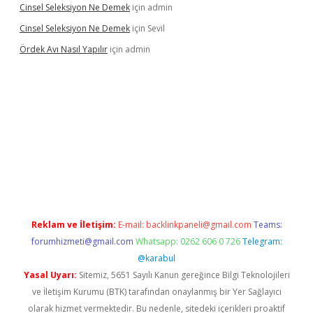
Cinsel Seleksiyon Ne Demek
için
admin
Cinsel Seleksiyon Ne Demek
için
Sevil
Ördek Avı Nasıl Yapılır
için
admin
iriş
Reklam ve İletişim:
E-mail:
backlinkpaneli@gmail.com
Teams:
forumhizmeti@gmail.com
Whatsapp: 0262 606 0 726
Telegram:
@karabul
Yasal Uyarı:
Sitemiz, 5651 Sayılı Kanun gereğince Bilgi Teknolojileri
ve İletişim Kurumu (BTK) tarafından onaylanmış bir Yer Sağlayıcı
olarak hizmet vermektedir. Bu nedenle, sitedeki içerikleri proaktif