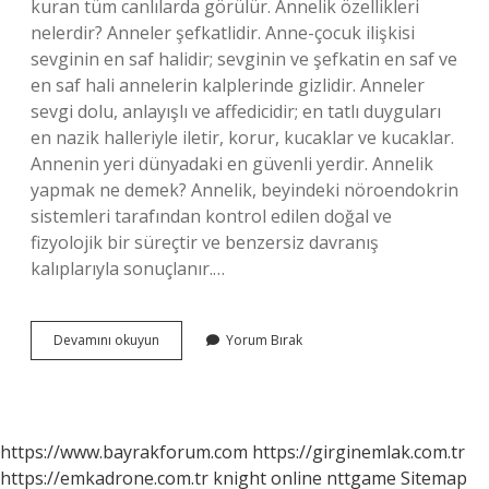
kuran tüm canlılarda görülür. Annelik özellikleri
nelerdir? Anneler şefkatlidir. Anne-çocuk ilişkisi
sevginin en saf halidir; sevginin ve şefkatin en saf ve
en saf hali annelerin kalplerinde gizlidir. Anneler
sevgi dolu, anlayışlı ve affedicidir; en tatlı duyguları
en nazik halleriyle iletir, korur, kucaklar ve kucaklar.
Annenin yeri dünyadaki en güvenli yerdir. Annelik
yapmak ne demek? Annelik, beyindeki nöroendokrin
sistemleri tarafından kontrol edilen doğal ve
fizyolojik bir süreçtir ve benzersiz davranış
kalıplarıyla sonuçlanır.…
Annelik
Devamını okuyun
Yorum Bırak
Ne
Demek
https://www.bayrakforum.com
https://girginemlak.com.tr
https://emkadrone.com.tr
knight online
nttgame
Sitemap