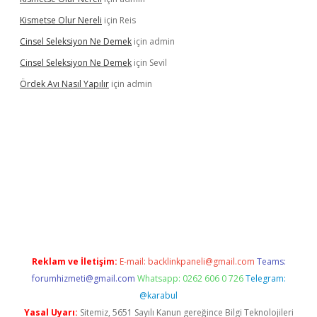
Kismetse Olur Nereli
için
Reis
Cinsel Seleksiyon Ne Demek
için
admin
Cinsel Seleksiyon Ne Demek
için
Sevil
Ördek Avı Nasıl Yapılır
için
admin
riş
Reklam ve İletişim:
E-mail:
backlinkpaneli@gmail.com
Teams:
forumhizmeti@gmail.com
Whatsapp: 0262 606 0 726
Telegram:
@karabul
Yasal Uyarı:
Sitemiz, 5651 Sayılı Kanun gereğince Bilgi Teknolojileri