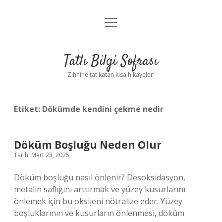
menüyü
Anasayfa
aç
Gizlilik Politikası
Tatlı Bilgi Sofrası
Yasal Uyarı
Zihnine tat katan kısa hikayeler!
Hakkımızda
Etiket:
Dökümde kendini çekme nedir
Döküm Boşluğu Neden Olur
Tarih: Mart 23, 2025
Döküm boşluğu nasıl önlenir? Desoksidasyon,
metalin saflığını arttırmak ve yüzey kusurlarını
önlemek için bu oksijeni nötralize eder. Yüzey
boşluklarının ve kusurların önlenmesi, döküm