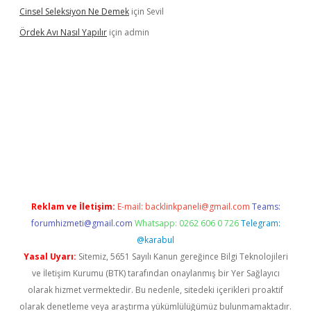
Cinsel Seleksiyon Ne Demek
için
Sevil
Ördek Avı Nasıl Yapılır
için
admin
iriş
Reklam ve İletişim:
E-mail:
backlinkpaneli@gmail.com
Teams:
forumhizmeti@gmail.com
Whatsapp: 0262 606 0 726
Telegram:
@karabul
Yasal Uyarı:
Sitemiz, 5651 Sayılı Kanun gereğince Bilgi Teknolojileri
ve İletişim Kurumu (BTK) tarafından onaylanmış bir Yer Sağlayıcı
olarak hizmet vermektedir. Bu nedenle, sitedeki içerikleri proaktif
olarak denetleme veya araştırma yükümlülüğümüz bulunmamaktadır.