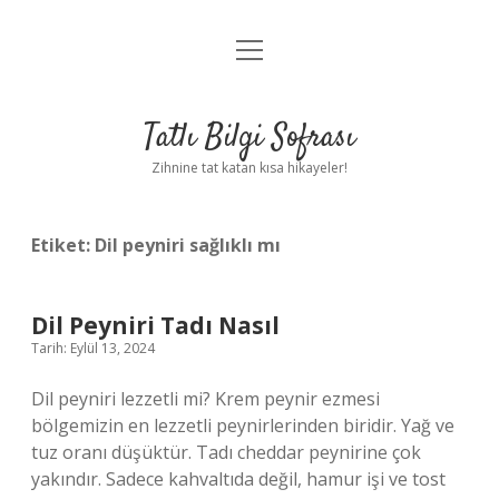
menüyü
Anasayfa
aç
Gizlilik Politikası
Tatlı Bilgi Sofrası
Yasal Uyarı
Zihnine tat katan kısa hikayeler!
Hakkımızda
Etiket:
Dil peyniri sağlıklı mı
Dil Peyniri Tadı Nasıl
Tarih: Eylül 13, 2024
Dil peyniri lezzetli mi? Krem peynir ezmesi
bölgemizin en lezzetli peynirlerinden biridir. Yağ ve
tuz oranı düşüktür. Tadı cheddar peynirine çok
yakındır. Sadece kahvaltıda değil, hamur işi ve tost