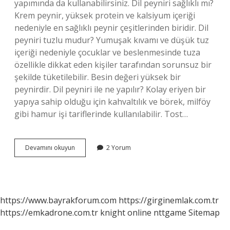
yapımında da kullanabilirsiniz. Dil peyniri sağlıklı mı?
Krem peynir, yüksek protein ve kalsiyum içeriği
nedeniyle en sağlıklı peynir çeşitlerinden biridir. Dil
peyniri tuzlu mudur? Yumuşak kıvamı ve düşük tuz
içeriği nedeniyle çocuklar ve beslenmesinde tuza
özellikle dikkat eden kişiler tarafından sorunsuz bir
şekilde tüketilebilir. Besin değeri yüksek bir
peynirdir. Dil peyniri ile ne yapılır? Kolay eriyen bir
yapıya sahip olduğu için kahvaltılık ve börek, milföy
gibi hamur işi tariflerinde kullanılabilir. Tost…
Dil
Devamını okuyun
2 Yorum
Peyniri
Tadı
Nasıl
https://www.bayrakforum.com
https://girginemlak.com.tr
https://emkadrone.com.tr
knight online
nttgame
Sitemap