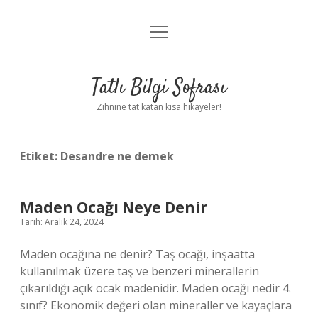
menüyü
Anasayfa
aç
Gizlilik Politikası
Tatlı Bilgi Sofrası
Yasal Uyarı
Zihnine tat katan kısa hikayeler!
Hakkımızda
Etiket:
Desandre ne demek
Maden Ocağı Neye Denir
Tarih: Aralık 24, 2024
Maden ocağına ne denir? Taş ocağı, inşaatta
kullanılmak üzere taş ve benzeri minerallerin
çıkarıldığı açık ocak madenidir. Maden ocağı nedir 4.
sınıf? Ekonomik değeri olan mineraller ve kayaçlara