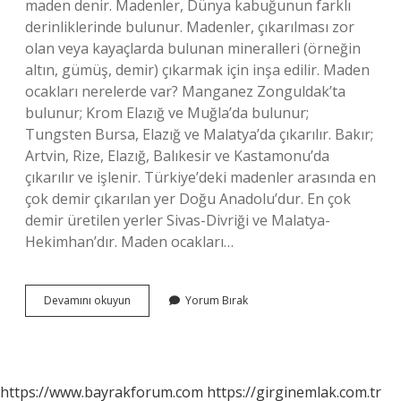
maden denir. Madenler, Dünya kabuğunun farklı
derinliklerinde bulunur. Madenler, çıkarılması zor
olan veya kayaçlarda bulunan mineralleri (örneğin
altın, gümüş, demir) çıkarmak için inşa edilir. Maden
ocakları nerelerde var? Manganez Zonguldak’ta
bulunur; Krom Elazığ ve Muğla’da bulunur;
Tungsten Bursa, Elazığ ve Malatya’da çıkarılır. Bakır;
Artvin, Rize, Elazığ, Balıkesir ve Kastamonu’da
çıkarılır ve işlenir. Türkiye’deki madenler arasında en
çok demir çıkarılan yer Doğu Anadolu’dur. En çok
demir üretilen yerler Sivas-Divriği ve Malatya-
Hekimhan’dır. Maden ocakları…
Maden
Devamını okuyun
Yorum Bırak
Ocağı
Neye
Denir
https://www.bayrakforum.com
https://girginemlak.com.tr