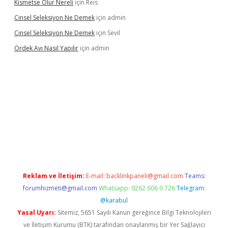
Kismetse Olur Nereli
için
Reis
Cinsel Seleksiyon Ne Demek
için
admin
Cinsel Seleksiyon Ne Demek
için
Sevil
Ördek Avı Nasıl Yapılır
için
admin
iriş
Reklam ve İletişim:
E-mail:
backlinkpaneli@gmail.com
Teams:
forumhizmeti@gmail.com
Whatsapp: 0262 606 0 726
Telegram:
@karabul
Yasal Uyarı:
Sitemiz, 5651 Sayılı Kanun gereğince Bilgi Teknolojileri
ve İletişim Kurumu (BTK) tarafından onaylanmış bir Yer Sağlayıcı