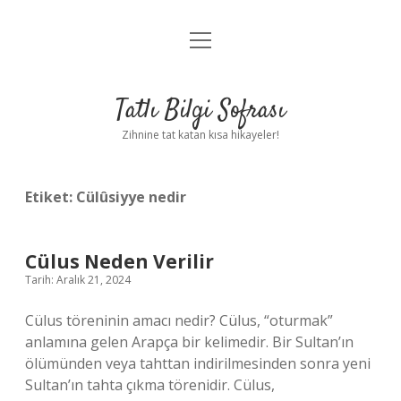
menüyü
Anasayfa
aç
Gizlilik Politikası
Tatlı Bilgi Sofrası
Yasal Uyarı
Zihnine tat katan kısa hikayeler!
Hakkımızda
Etiket:
Cülûsiyye nedir
Cülus Neden Verilir
Tarih: Aralık 21, 2024
Cülus töreninin amacı nedir? Cülus, “oturmak”
anlamına gelen Arapça bir kelimedir. Bir Sultan’ın
ölümünden veya tahttan indirilmesinden sonra yeni
Sultan’ın tahta çıkma törenidir. Cülus,