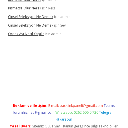
Kismetse Olur Nereli
için
Reis
Cinsel Seleksiyon Ne Demek
için
admin
Cinsel Seleksiyon Ne Demek
için
Sevil
Ördek Avı Nasıl Yapılır
için
admin
iriş
Reklam ve İletişim:
E-mail:
backlinkpaneli@gmail.com
Teams:
forumhizmeti@gmail.com
Whatsapp: 0262 606 0 726
Telegram:
@karabul
Yasal Uyarı:
Sitemiz, 5651 Sayılı Kanun gereğince Bilgi Teknolojileri