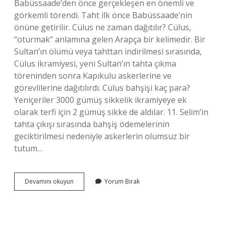
Babüssaade’den önce gerçekleşen en önemli ve
görkemli törendi. Taht ilk önce Babüssaade’nin
önüne getirilir. Cülus ne zaman dağıtılır? Cülus,
“oturmak” anlamına gelen Arapça bir kelimedir. Bir
Sultan’ın ölümü veya tahttan indirilmesi sırasında,
Cülus ikramiyesi, yeni Sultan’ın tahta çıkma
töreninden sonra Kapıkulu askerlerine ve
görevlilerine dağıtılırdı. Cülus bahşişi kaç para?
Yeniçeriler 3000 gümüş sikkelik ikramiyeye ek
olarak terfi için 2 gümüş sikke de aldılar. 11. Selim’in
tahta çıkışı sırasında bahşiş ödemelerinin
geciktirilmesi nedeniyle askerlerin olumsuz bir
tutum…
Cülus
Devamını okuyun
Yorum Bırak
Neden
Verilir